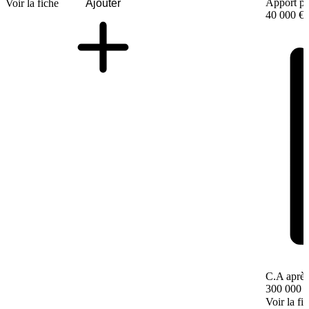
Apport pe
Voir la fiche
Ajouter
40 000 €
C.A après
300 000 
Voir la fi