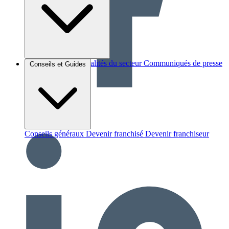
Brèves et actus
Actualités du secteur
Communiqués de presse
Conseils et Guides
Interviews
Conseils généraux
Devenir franchisé
Devenir franchiseur