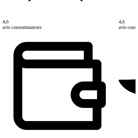
4,6
4,6
avis consommateurs
avis con