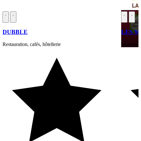
DUBBLE
LES M
Restauration, cafés, hôtellerie
Services a