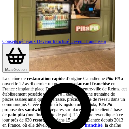
Conseils généraux
Devenir franchisé
Devenir franchiseur
Ma sélection
La chaîne de
restauration rapide
d’origine Canadienne
Pita Pit
a
ouvert le 22 avril dernier un nouveau
restaurant
franchisé
en
France : implanté place Drouet d’Erlon, au centre-ville de Reims, cet
établissement possède une salle à l’étage avec une trentaine de
places assises ainsi qu’une terrasse, précise la tête de réseau dans un
communiqué. Créée en 1995 à Kingston au Canada,
Pita Pit
propose des
sandwiches
préparés sur place devant le client à base
de
pain pita
(une fine galette de pain). L’enseigne revendique à ce
jour près de 630
restaurants
dans 15 pays. Implantée depuis 2013
en France, où elle développée par un
master franchisé
, la chaîne