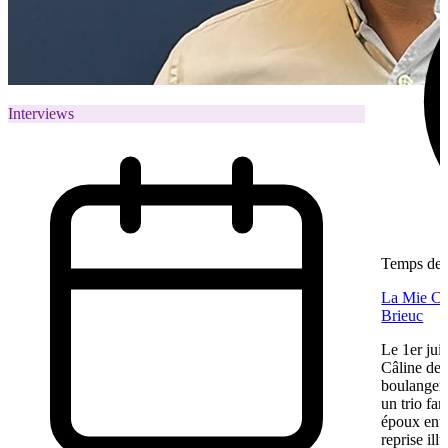
Interviews
Temps de l
La Mie Câl
Brieuc
Le 1er jui
Câline de 
boulangeri
un trio fa
époux entre
reprise ill