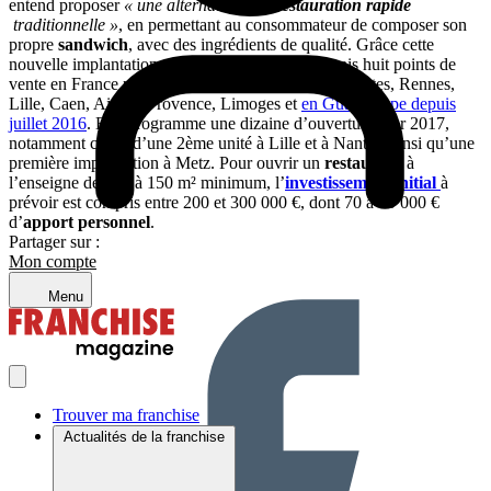
entend proposer
« une alternative à la
restauration rapide
traditionnelle »
, en permettant au consommateur de composer son
propre
sandwich
, avec des ingrédients de qualité. Grâce cette
nouvelle implantation,
Pita Pit
regroupe désormais huit points de
vente en France puisqu’elle était déjà présente à Nantes, Rennes,
Lille, Caen, Aix-en-Provence, Limoges et
en Guadeloupe depuis
juillet 2016
. Elle programme une dizaine d’ouvertures sur 2017,
notamment celles d’une 2ème unité à Lille et à Nantes, ainsi qu’une
première implantation à Metz. Pour ouvrir un
restaurant
à
l’enseigne de 100 à 150 m² minimum, l’
investissement initial
à
prévoir est compris entre 200 et 300 000 €, dont 70 à 80 000 €
d’
apport personnel
.
Partager sur :
Mon compte
Menu
Trouver ma franchise
Actualités de la franchise