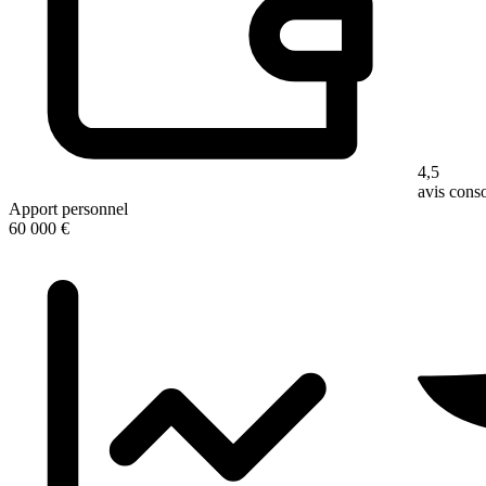
4,5
avis con
Apport personnel
60 000 €