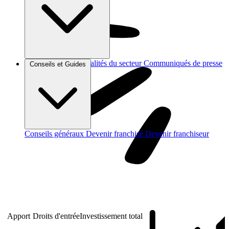
Brèves et actus
Actualités du secteur
Communiqués de presse
Conseils et Guides
Interviews
Conseils généraux
Devenir franchisé
Devenir franchiseur
Apport
Droits d'entrée
Investissement total