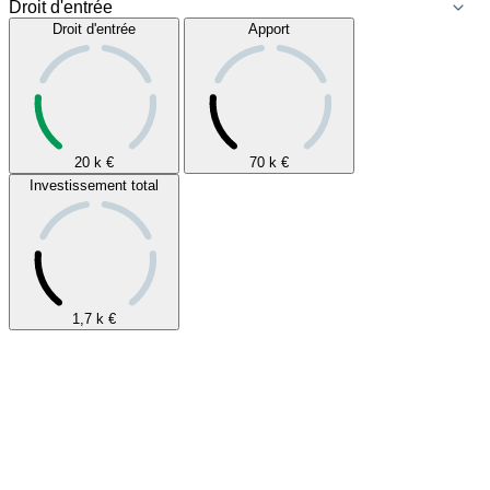
Droit d'entrée
Apport
20 k
€
70 k
€
Investissement total
1,7 k
€