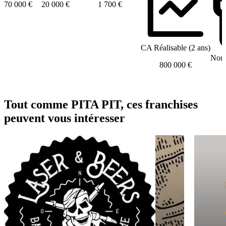
70 000 €
20 000 €
1 700 €
CA Réalisable (2 ans)
Nomb
800 000 €
Tout comme PITA PIT, ces franchises
peuvent vous intéresser