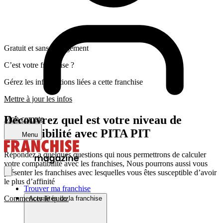
Gratuit et sans engagement
C’est votre franchise ?
Gérez les informations liées a cette franchise
Mettre à jour les infos
Découvrez quel est votre niveau de
Mon compte
compatibilité avec PITA PIT
Menu
Répondez a quelques questions qui nous permettrons de calculer
votre compatibilité avec les franchises, Nous pourrons aussi vous
présenter les franchises avec lesquelles vous êtes susceptible d’avoir
le plus d’affinité
Trouver ma franchise
Commencer le quizz
Actualités de la franchise