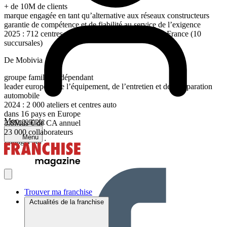
+ de 10M de clients
marque engagée en tant qu’alternative aux réseaux constructeurs
garantie de compétence et de fiabilité au service de l’exigence
2025 : 712 centres répartis en 10 pays dont 375 en France (10
succursales)
De Mobivia
groupe familial indépendant
leader européen de l’équipement, de l’entretien et de la réparation
automobile
2024 : 2 000 ateliers et centres auto
dans 16 pays en Europe
Mon compte
3.8Mds € de CA annuel
23 000 collaborateurs
Menu
Partager sur :
Trouver ma franchise
Actualités de la franchise