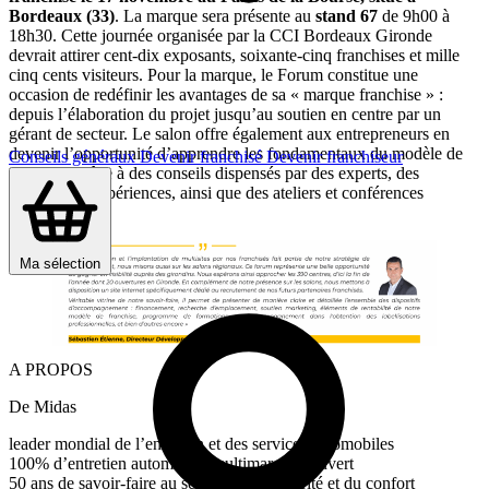
Bordeaux (33)
. La marque sera présente au
stand 67
de 9h00 à
18h30. Cette journée organisée par la CCI Bordeaux Gironde
devrait attirer cent-dix exposants, soixante-cinq franchises et mille
cinq cents visiteurs. Pour la marque, le Forum constitue une
occasion de redéfinir les avantages de sa « marque franchise » :
depuis l’élaboration du projet jusqu’au soutien en centre par un
gérant de secteur. Le salon offre également aux entrepreneurs en
devenir l’opportunité d’apprendre les fondamentaux du modèle de
Conseils généraux
Devenir franchisé
Devenir franchiseur
franchise grâce à des conseils dispensés par des experts, des
échanges d’expériences, ainsi que des ateliers et conférences
thématiques.
Ma sélection
A PROPOS
De Midas
leader mondial de l’entretien et des services automobiles
100% d’entretien automobile multimarque couvert
50 ans de savoir-faire au service de la sécurité et du confort