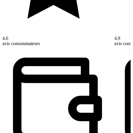
4,6
4,9
avis consommateurs
avis con