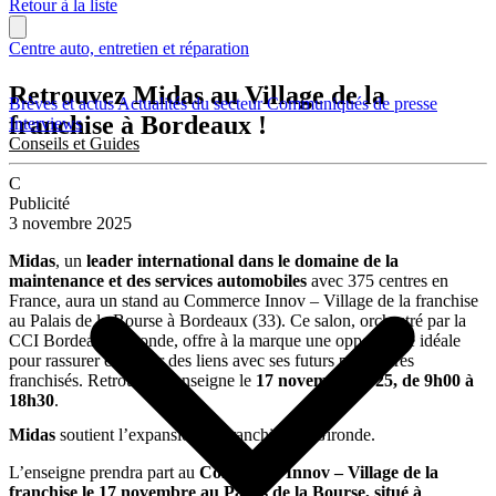
Retour à la liste
Centre auto, entretien et réparation
Retrouvez Midas au Village de la
Brèves et actus
Actualités du secteur
Communiqués de presse
franchise à Bordeaux !
Interviews
Conseils et Guides
C
Publicité
3 novembre 2025
Midas
, un
leader international dans le domaine de la
maintenance et des services automobiles
avec 375 centres en
France, aura un stand au Commerce Innov – Village de la franchise
au Palais de la Bourse à Bordeaux (33). Ce salon, orchestré par la
CCI Bordeaux Gironde, offre à la marque une opportunité idéale
pour rassurer et établir des liens avec ses futurs partenaires
franchisés. Retrouvez l’enseigne le
17 novembre 2025, de 9h00 à
18h30
.
Midas
soutient l’expansion en franchise en Gironde.
L’enseigne prendra part au
Commerce Innov – Village de la
franchise le 17 novembre au Palais de la Bourse, situé à