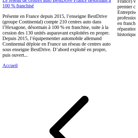
Le réseau de centres auto BestDrive France désormais à
France) vi
100 % franchisé
premier ce
Entreprise
Présente en France depuis 2015, l’enseigne BestDrive
profession
(groupe Continental) compte 210 centres auto dans
en franchi
l’Hexagone, désormais à 100 % en franchise, suite à la
réparation
cession des 130 unités auparavant exploitées en propre.
historique 
Depuis 2015, l’équipementier automobile allemand
Continental déploie en France un réseau de centres auto
sous enseigne BestDrive. D’abord exploité en propre,
puis ouvert...
Accueil