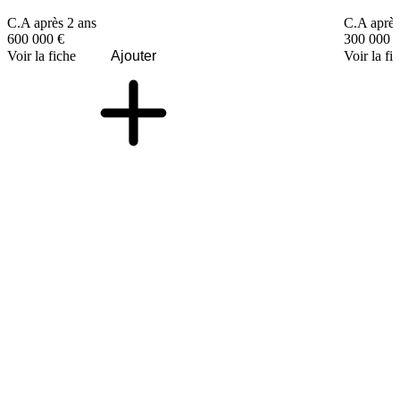
C.A après 2 ans
C.A après
600 000 €
300 000 
Voir la fiche
Ajouter
Voir la fi