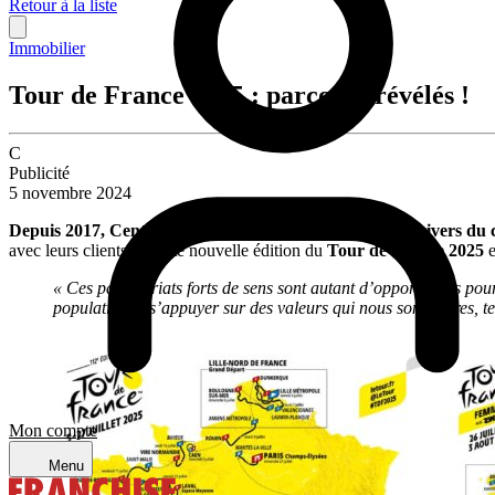
Retour à la liste
Immobilier
Tour de France 2025 : parcours révélés !
C
Publicité
5 novembre 2024
Depuis 2017, Century 21 a étendu sa présence dans l’univers du 
avec leurs clients de cette nouvelle édition du
Tour de France 2025
« Ces partenariats forts de sens sont autant d’opportunités pour 
population et s’appuyer sur des valeurs qui nous sont chères, tel
Mon compte
Menu