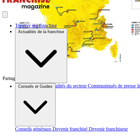
Trouver ma franchise
Actualités de la franchise
Partager sur :
Brèves et actus
Actualités du secteur
Communiqués de presse
I
Conseils et Guides
Conseils généraux
Devenir franchisé
Devenir franchiseur