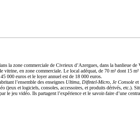
 dans la zone commerciale de Civrieux d’Azergues, dans la banlieue de 
lle vitrine, en zone commerciale. Le local adéquat, de 70 m² dont 15 m²
 45 000 euros et le loyer annuel est de 18 000 euros.
abritant l’ensemble des enseignes
Ultima
,
Difintel-Micro
,
Je Console
et
 (jeux et logiciels, consoles, accessoires, et produits dérivés, etc.). S
ar le jeu vidéo. Ils partagent l’expérience et le savoir-faire d’une centra