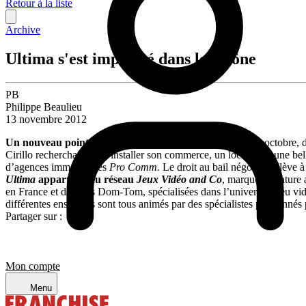
Retour à la liste
Archive
Ultima s'est implanté dans le Rhône
PB
Philippe Beaulieu
13 novembre 2012
Un nouveau point de vente
Ultima
a ouvert ses portes, mi-octobre,
Cirillo recherchait, pour installer son commerce, un local avec une be
d’agences immobilières
Pro Comm.
Le droit au bail négocié s’élève à
Ultima
appartient au réseau
Jeux Vidéo and Co
, marque signature 
en France et dans les Dom-Tom, spécialisées dans l’univers du jeu vidéo
différentes enseignes sont tous animés par des spécialistes passionnés p
Partager sur :
Mon compte
Menu