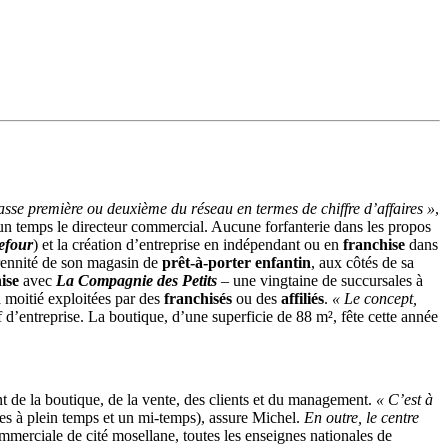
lasse première ou deuxième du réseau en termes de chiffre d’affaires »
,
 un temps le directeur commercial. Aucune forfanterie dans les propos
efour
) et la création d’entreprise en indépendant ou en
franchise
dans
érennité de son magasin de
prêt-à-porter enfantin
, aux côtés de sa
ise
avec
La Compagnie des Petits
– une vingtaine de succursales à
 moitié exploitées par des
franchisés
ou des
affiliés
.
« Le concept,
f d’entreprise. La boutique, d’une superficie de 88 m², fête cette année
ent de la boutique, de la vente, des clients et du management.
« C’est à
ées à plein temps et un mi-temps), assure Michel.
En outre, le centre
ommerciale de cité mosellane, toutes les enseignes nationales de