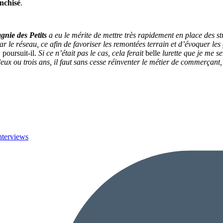
nchisé
.
nie des Petits
a eu le mérite de mettre très rapidement en place des s
ar le réseau, ce afin de favoriser les remontées terrain et d’évoquer 
,
poursuit-il.
Si ce n’était pas le cas, cela ferait
belle
lurette que je me s
ux ou trois ans, il faut sans cesse réinventer le métier de commerçant, s
nterviews