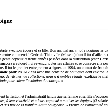
oigne
partage avec son épouse et sa fille. Bon an, mal an
, « notre boutique se c
 centre commercial Geric de Thionville (Moselle) dont il fut d’ailleurs
 genre copieux et trente années passées dans la distribution (chez
Carr
rmacora a aujourd’hui revendu toutes ses affaires et se consacre à la p
re. Il fut le premier entrepreneur à signer, en 1994, un contrat de
franch
mode pour les 0-12 ans
avec une centaine de boutiques dont environ la
g, de vitrines, de collections, nous a d’emblée séduits
, explique le che
iode pour suivre l’évolution du concept. »
bent la gestion et l’administratif tandis que sa femme et sa fille s’occup
s, à leur réactivité et à leurs capacité à motiver les équipes
((3 salari
et des flux de la frontière luxembourgeoise. »
Preuve de l’attractivité c