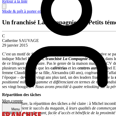
Retour à la liste
Mode & prêt à porter enfant
Un franchisé La Compagnie des Petits tém
C
Catherine SAUVAGE
29 janvier 2015
C’est un motif de fierté, qui plus est lorsque la réussite collective se 
indique Michel Ermacora,
franchisé
La Compagnie des Petits
dans le
de ce fringant sexagénaire. Pas le genre de la maison malgré un CV du
plusieurs secteurs tels que les
cafétérias
et les
centres auto
. Michel E
femme Claudine et de sa fille, Alexandra (40 ans), cogérante de l’affai
l’époque – devenue, vingt ans plus tard, un des leaders français de la
positionné milieu de gamme et différenciant en termes de merchandisin
ses vingt bougies. «
Nous avons procédé à quatre relooking sur la pér
Répartition des tâches
Mon compte
Dès l’ouverture, la répartition des tâches a été claire : à Michel incom
elles que revient le succès du magasin, à leurs qualités de commerçante
Menu
commercial est performant, facile d’accès et bénéficie de la proximité 