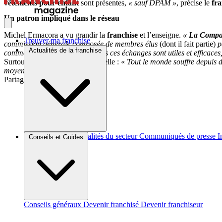
vêtements pour enfant
sont présentes,
« sauf DPAM »
, précise le
fra
Un patron impliqué dans le réseau
Michel Ermacora a vu grandir la
franchise
et l’enseigne.
«
La Compag
Trouver ma franchise
commission générale composée de membres élus
(dont il fait partie)
p
Actualités de la franchise
commerciales menées… »
« Tous ces échanges sont utiles et efficaces
Surtout avec la conjoncture actuelle : «
Tout le monde souffre depuis de
moyen ».
Partager sur :
Brèves et actus
Actualités du secteur
Communiqués de presse
I
Conseils et Guides
Conseils généraux
Devenir franchisé
Devenir franchiseur