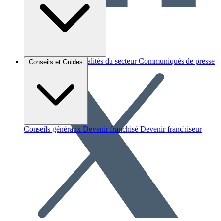
Brèves et actus
Actualités du secteur
Communiqués de presse
Conseils et Guides
Interviews
Conseils généraux
Devenir franchisé
Devenir franchiseur