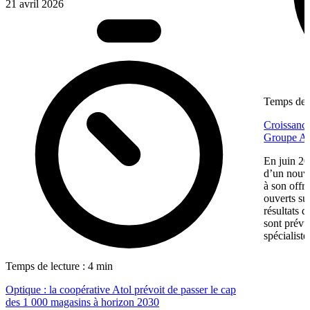
21 avril 2026
Temps de l
Croissance
Groupe Af
En juin 20
d’un nouv
à son offr
ouverts su
résultats d
sont prévu
spécialiste
Temps de lecture : 4 min
Optique : la coopérative Atol prévoit de passer le cap
des 1 000 magasins à horizon 2030