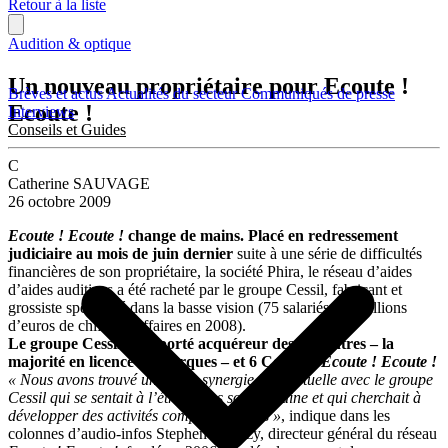
Retour à la liste
Audition & optique
Un nouveau propriétaire pour Ecoute !
Brèves et actus
Actualités du secteur
Communiqués de presse
Ecoute !
Interviews
Conseils et Guides
C
Catherine SAUVAGE
26 octobre 2009
Ecoute ! Ecoute !
change de mains. Placé en redressement
judiciaire au mois de juin dernier
suite à une série de difficultés
financières de son propriétaire, la société Phira, le réseau d’aides
d’aides auditives a été racheté par le groupe Cessil, fabricant et
grossiste spécialisé dans la basse vision (75 salariés, 15 millions
d’euros de chiffre d’affaires en 2008).
Le groupe Cessil s’est porté acquéreur des 13 centres – la
majorité en licence de marques – et 6 Corners
Ecoute ! Ecoute !
« Nous avons trouvé une belle synergie intellectuelle avec le groupe
Cessil qui se sentait à l’étroit dans son domaine et qui cherchait à
développer des activités complémentaires »
, indique dans les
colonnes d’audio-infos Stephen Douëzy, directeur général du réseau