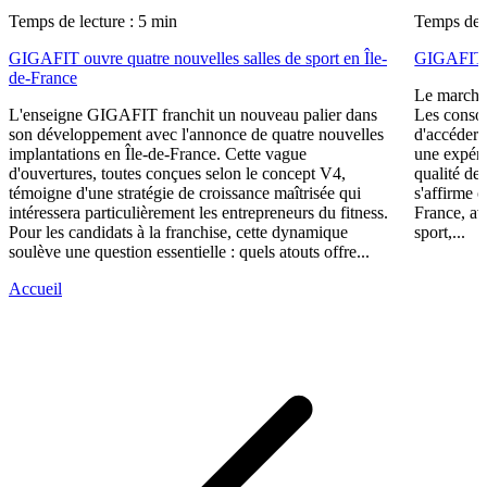
Temps de lecture : 5 min
Temps de l
GIGAFIT ouvre quatre nouvelles salles de sport en Île-
GIGAFIT r
de-France
Le marché 
L'enseigne GIGAFIT franchit un nouveau palier dans
Les consom
son développement avec l'annonce de quatre nouvelles
d'accéder 
implantations en Île-de-France. Cette vague
une expéri
d'ouvertures, toutes conçues selon le concept V4,
qualité de
témoigne d'une stratégie de croissance maîtrisée qui
s'affirme 
intéressera particulièrement les entrepreneurs du fitness.
France, av
Pour les candidats à la franchise, cette dynamique
sport,...
soulève une question essentielle : quels atouts offre...
Accueil