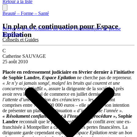
Retour à la liste
Beauté – Forme – Santé
Un plan de continuation pour Espace
Brèves et actus
Actualités du secteur
Communiqués de presse
Epilation
Interviews
Conseils et Guides
C
Catherine SAUVAGE
25 août 2010
Placée en redressement judiciaire en février dernier à l’initiative
de Sophie Landre,
Espace Epilation
ne cherche pas de repreneur.
« Je n’y ai jamais songé, malgré les bruits qui courent et une
concurrence à l’affût »
, assure la dirigeante de la société. Après
avoir revu le tribunal de commerce en juillet dernier et
« dans
l’attente d’une validation des créanciers »
– les dettes sont
comprises entre 700 et 800 000 euros – elle annonce son intention
de présenter un plan de continuation
« d’ici la fin de l’année ».
« Résolument confiante quant à l’issue de la procédure »
, Sophie
Landre
reconnaît que le procès perdu suite au conflit avec une ex-
franchisée à Montpellier a causé de lourdes pertes financières. La
dirigeante garde cependant espoir :
« Espace Epilation reste un bon