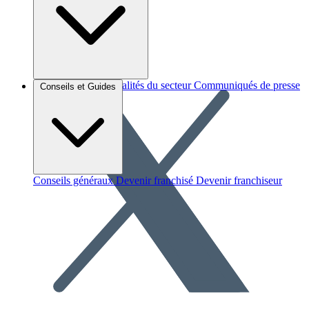
Brèves et actus
Actualités du secteur
Communiqués de presse
Conseils et Guides
Interviews
Conseils généraux
Devenir franchisé
Devenir franchiseur