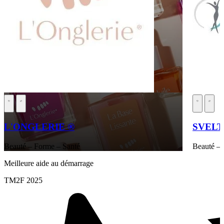
L'ONGLERIE ®
SVEL
Beauté – Forme – Santé
Beauté – 
Meilleure aide au démarrage
TM2F 2025