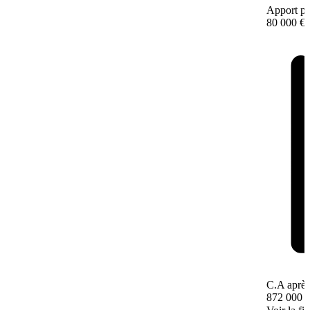
Apport pe
80 000 €
C.A après
872 000 