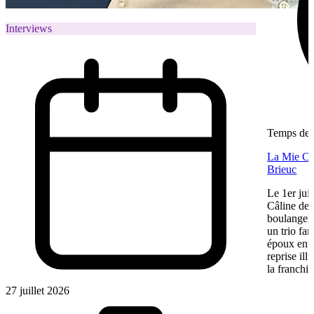
Interviews
Temps de l
La Mie Câl
Brieuc
Le 1er jui
Câline de 
boulangeri
un trio fa
époux entre
reprise ill
la franchis
27 juillet 2026