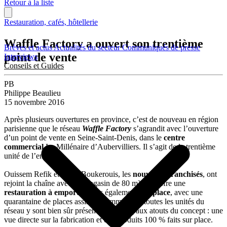
Retour à la liste
Restauration, cafés, hôtellerie
Waffle Factory a ouvert son trentième
Brèves et actus
Actualités du secteur
Communiqués de presse
point de vente
Interviews
Conseils et Guides
PB
Philippe Beaulieu
15 novembre 2016
Après plusieurs ouvertures en province, c’est de nouveau en région
parisienne que le réseau
Waffle Factory
s’agrandit avec l’ouverture
d’un point de vente en Seine-Saint-Denis, dans le
centre
commercial
Le Millénaire d’Aubervilliers. Il s’agit de la trentième
unité de l’enseigne.
Ouissem Refik et Rafik Boukerouis, les
nouveaux franchisés
, ont
rejoint la chaîne avec un magasin de 80 m², qui offre une
restauration à emporter
mais également
sur place
, avec une
quarantaine de places assises. Comme dans toutes les unités du
réseau y sont bien sûr présents les principaux atouts du concept : une
vue directe sur la fabrication et des produits 100 % faits sur place.