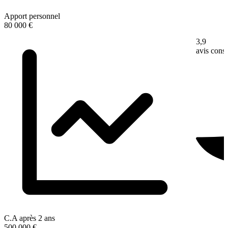
Apport personnel
80 000 €
3,9
avis con
C.A après 2 ans
500 000 €