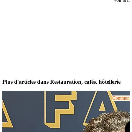
Voir la fi
Plus d'articles dans Restauration, cafés, hôtellerie
Communiqu