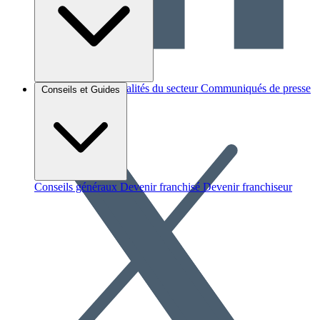
Brèves et actus
Actualités du secteur
Communiqués de presse
Conseils et Guides
Interviews
Conseils généraux
Devenir franchisé
Devenir franchiseur