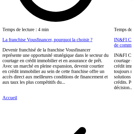
Temps de lecture : 4 min
Temps de l
La franchise Vousfinancer, pourquoi la choisir ?
IN&FI Créd
de commun
Devenir franchisé de la franchise Vousfinancer
représente une opportunité stratégique dans le secteur du
IN&FI Créd
courtage en crédit immobilier et en assurance de prêt.
courtage e
Avec un marché en pleine expansion, devenir courtier
crédit immo
en crédit immobilier au sein de cette franchise offre un
toujours mi
accès direct aux meilleures conditions de financement et
solutions 
aux taux les plus compétitifs du...
crédits. P
décision...
Accueil