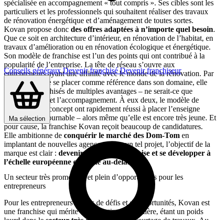
spécialisée en accompagnement « tout compris ». Ses cibles sont les
particuliers et les professionnels qui souhaitent réaliser des travaux
de rénovation énergétique et d’aménagement de toutes sortes.
Kovan propose donc
des offres adaptées à n’importe quel besoin
.
Que ce soit en architecture d’intérieur, en rénovation de l’habitat, en
travaux d’amélioration ou en rénovation écologique et énergétique.
Son modèle de franchise est l’un des points qui ont contribué à la
popularité de l’entreprise. La tête de réseau s’ouvre aux
Conseils généraux
Devenir franchisé
Devenir franchiseur
entrepreneurs ayant une affinité avec le monde de la rénovation. Par
ailleurs, afin de se placer comme référence dans son domaine, elle
offre aux franchisés de multiples avantages – ne serait-ce que
l’encadrement et l’accompagnement. À eux deux, le modèle de
franchise et le concept ont rapidement réussi à placer l’enseigne
comme incontournable – alors même qu’elle est encore très jeune. Et
Ma sélection
pour cause, la franchise Kovan reçoit beaucoup de candidatures.
Elle ambitionne de
conquérir le marché des Dom-Tom
en
implantant de nouvelles agences. Avec un tel projet, l’objectif de la
marque est clair :
devenir une multi-franchise et se développer à
l’échelle européenne et même au-delà
.
Un secteur très prometteur et plein d’opportunités pour les
entrepreneurs
Pour les entrepreneurs avides de défis et d’opportunités, Kovan est
une franchise qui mérite une attention particulière, étant un poids