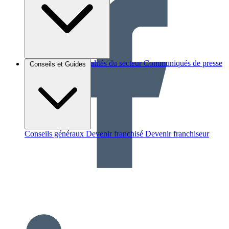
Brèves et actus
Actualités du secteur
Communiqués de presse
Conseils et Guides
Interviews
Conseils généraux
Devenir franchisé
Devenir franchiseur