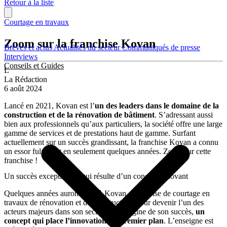
Retour à la liste
Courtage en travaux
Zoom sur la franchise Kovan
Brèves et actus
Actualités du secteur
Communiqués de presse
Interviews
Conseils et Guides
L
La Rédaction
6 août 2024
Lancé en 2021, Kovan est l’
un des leaders dans le domaine de la
construction et de la rénovation de bâtiment
. S’adressant aussi
bien aux professionnels qu’aux particuliers, la société offre une large
gamme de services et de prestations haut de gamme. Surfant
actuellement sur un succès grandissant, la franchise Kovan a connu
un essor fulgurant en seulement quelques années. Zoom sur cette
franchise !
Un succès exceptionnel qui résulte d’un concept innovant
Quelques années auront suffi à Kovan, entreprise de courtage en
travaux de rénovation et de construction, pour devenir l’un des
acteurs majeurs dans son secteur. À l’origine de son succès,
un
concept qui place l’innovation au premier plan
. L’enseigne est