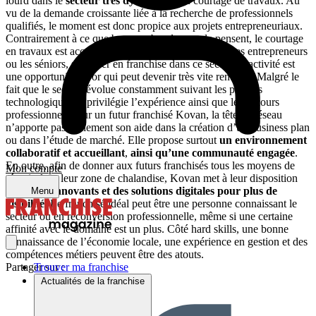
lourd dans le
secteur
très dynamique
du courtage de travaux. Au
vu de la demande croissante liée à la recherche de professionnels
qualifiés, le moment est donc propice aux projets entrepreneuriaux.
Contrairement à ce que bon nombre de gens le pensent, le courtage
en travaux est accessible à tous. Que ce soit les jeunes entrepreneurs
ou les séniors, se lancer en franchise dans ce secteur d’activité est
une opportunité en or qui peut devenir très vite rentable. Malgré le
fait que le secteur évolue constamment suivant les progrès
technologiques, il privilégie l’expérience ainsi que le parcours
professionnel. Pour un futur franchisé Kovan, la tête de réseau
n’apporte pas seulement son aide dans la création d’un business plan
ou dans l’étude de marché. Elle propose surtout
un environnement
collaboratif et accueillant
,
ainsi qu’une communauté engagée
.
En outre, afin de donner aux futurs franchisés tous les moyens de
Mon compte
réussir dans leur zone de chalandise, Kovan met à leur disposition
des outils innovants et des solutions digitales pour plus de
Menu
visibilité
. Le franchisé idéal peut être une personne connaissant le
secteur ou en reconversion professionnelle, même si une certaine
affinité avec le domaine est un plus. Côté hard skills, une bonne
connaissance de l’économie locale, une expérience en gestion et des
compétences métiers peuvent être des atouts.
Trouver ma franchise
Partager sur :
Actualités de la franchise