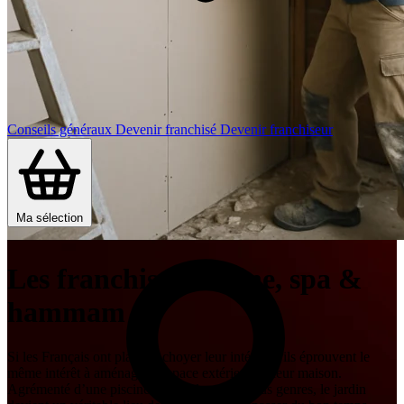
Conseils généraux
Devenir franchisé
Devenir franchiseur
Ma sélection
Les franchises Piscine, spa &
hammam
Si les Français ont plaisir à choyer leur intérieur, ils éprouvent le
même intérêt à aménager l’espace extérieur de leur maison.
Agrémenté d’une piscine ou de plantes en tous genres, le jardin