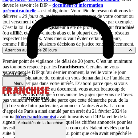
devez le savoir : le DIP –
document d’information
précontractuelle
– est obligatoire. Votre tête de réseau doit vous le
délivrer
« 20 jours au moins »
avant la signature de votre contrat ou
tout versement d’argent, pour une réservation de zone par exemple.
C’est la loi. Le but du législateur a été de protéger le futur
franchisé
(ou
affilié
, etc.) d’éventuels abus et la plupart des têtes de réseaux
respectent les règles. Mais mieux vaut éviter certaines erreurs,
comme l’illustrent plusieurs décisions de justice rendues récemment.
Attention au délai de 20 jours
Premier point de vigilance : le délai de 20 jours. C’est un minimum
pas toujours respecté par les
franchiseurs
. Certains ne vous
transmettent le DIP qu’au dernier moment, la veille voire le jour-
Mon compte
même de la signature du contrat en vous demandant de l’antidater.
Accepter n’est pas dans votre intérêt. D’abord parce que, si vous
Menu
attribuez une fausse date au document, vous aurez beaucoup de
difficultés en cas de litige à convaincre les juges que vous ne l’avez
pas vraiment voulu. Ensuite parce que cette démarche peut, de la
part de votre futur partenaire, annoncer d’autres écarts. La cour
d’appel de Paris a ainsi annulé par un arrêt du 21 février 2024 le
contrat d’un franchiseur qui avait transmis son DIP la veille de la
Trouver ma franchise
signature du contrat. DIP dans lequel les chiffres annoncés pour les
Actualités de la franchise
investissements spécifiques liés au concept s’étaient révélés par la
suite bien inférieurs à la réalité. Au point que cela avait empêché le