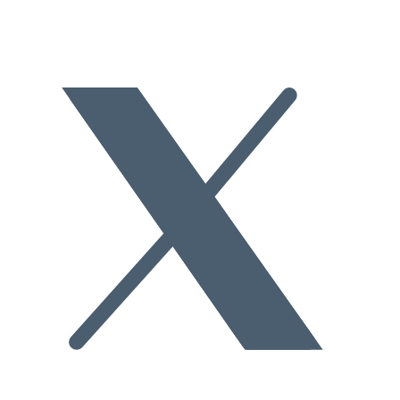
survenues (alors) et si cette information n’aurait pas dissuadé la
société (franchisée) de contracter »
. François-Luc Simon a été très
clair en réponse à une question sur le sujet :
« Même si un
événement important survient 48 heures seulement avant la
signature du contrat, il faut le signaler au partenaire et en cas de
doute, ajouter un nouveau délai de 20 jours »
. On le voit la
prudence est de mise, côté franchiseur, en matière de DIP. Les futurs
franchisés
,
affiliés
, etc. peuvent s’en inspirer pour eux-mêmes.