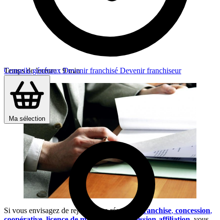
Temps de lecture : 9 min
Conseils généraux
Devenir franchisé
Devenir franchiseur
Ma sélection
Si vous envisagez de rejoindre un réseau de
franchise
,
concession
,
coopérative
,
licence de marque
ou
commission-affiliation
, vous