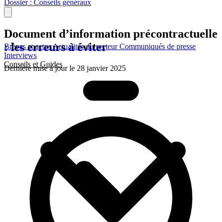
Dossier : Conseils généraux
Document d’information précontractuelle
: les erreurs à éviter
Brèves et actus
Actualités du secteur
Communiqués de presse
Interviews
Conseils et Guides
Dernière mise à jour le 28 janvier 2025