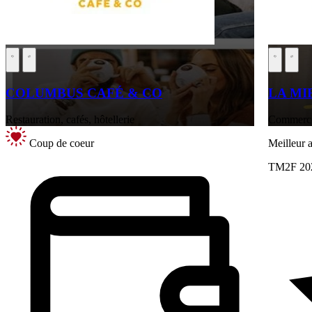
COLUMBUS CAFÉ & CO
LA MI
Restauration, cafés, hôtellerie
Commerce 
Coup de coeur
Meilleur
TM2F 20