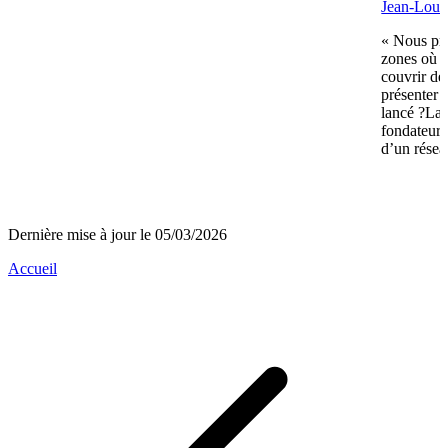
Jean-Louis
« Nous pré
zones où n
couvrir de
présenter 
lancé ?La 
fondateurs 
d’un réseau
Dernière mise à jour le 05/03/2026
Accueil