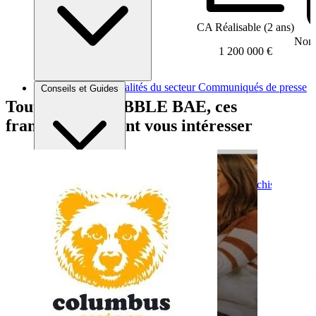
CA Réalisable (2 ans)
Nomb
1 200 000 €
Brèves et actus
Actualités du secteur
Communiqués de presse
Conseils et Guides
Interviews
Tout comme BUBBLE BAE, ces
franchises peuvent vous intéresser
Conseils généraux
Devenir franchisé
Devenir franchiseur