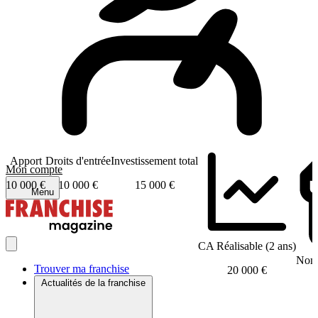
Apport
Droits d'entrée
Investissement total
Mon compte
10 000 €
10 000 €
15 000 €
Menu
CA Réalisable (2 ans)
Nomb
Trouver ma franchise
20 000 €
Actualités de la franchise