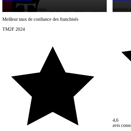
Services aux entreprises
Services a
Meilleur taux de confiance des franchisés
TM2F 2024
4,6
avis con