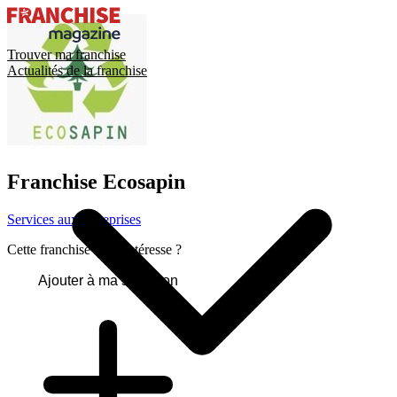
Trouver ma franchise
Actualités de la franchise
Franchise
Ecosapin
Services aux entreprises
Cette franchise vous intéresse ?
Ajouter à ma sélection