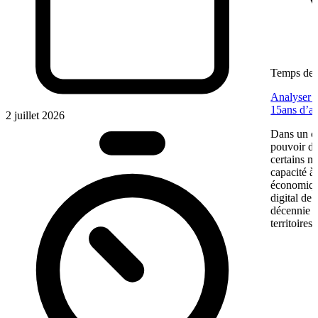
Temps de l
Analyser u
15ans d’a
2 juillet 2026
Dans un co
pouvoir d’
certains m
capacité à 
économiqu
digital de
décennie p
territoires