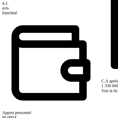
4,3
avis
franchisé
C.A après
1 330 000
Voir la fi
Apport personnel
60 000 €