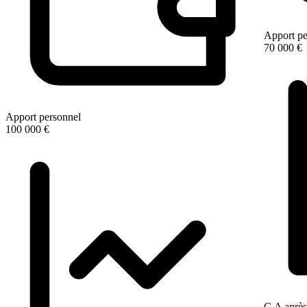
Apport pe
70 000 €
Apport personnel
100 000 €
C.A après