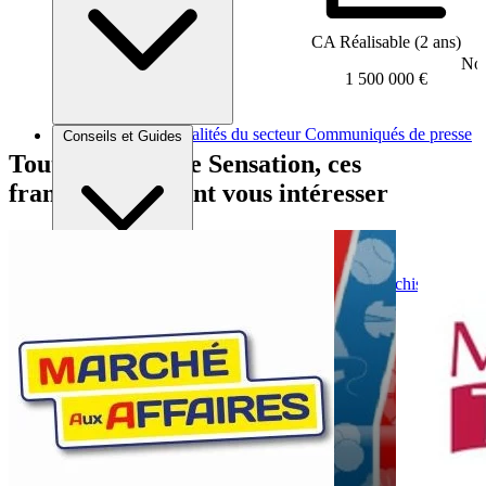
CA Réalisable (2 ans)
Nom
1 500 000 €
Brèves et actus
Actualités du secteur
Communiqués de presse
Conseils et Guides
Interviews
Tout comme Fête Sensation, ces
franchises peuvent vous intéresser
Conseils généraux
Devenir franchisé
Devenir franchiseur