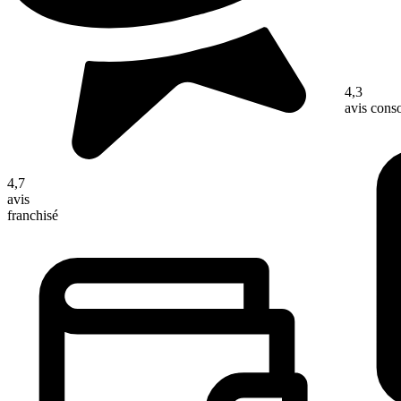
4,3
avis con
4,7
avis
franchisé