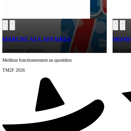
MARCHÉ AUX AFFAIRES
MONDI
Commerces spécialisés
Décoratio
Meilleur fonctionnement au quotidien
TM2F 2026