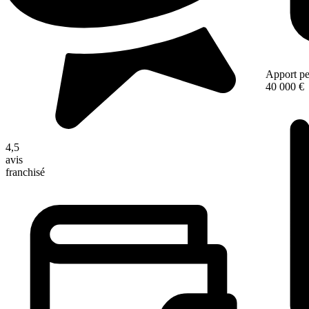
Apport pe
40 000 €
4,5
avis
franchisé