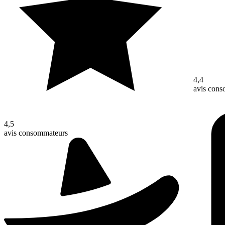
4,4
avis con
4,5
avis consommateurs