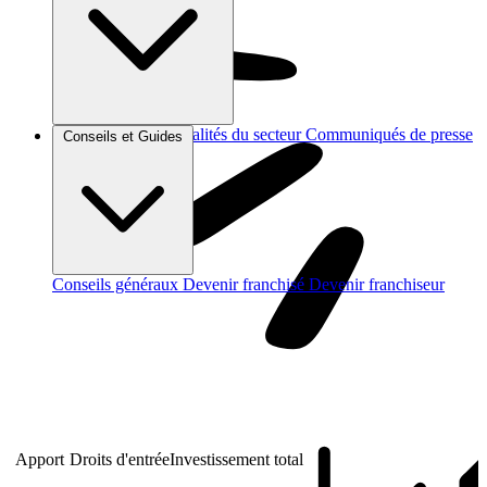
Brèves et actus
Actualités du secteur
Communiqués de presse
Conseils et Guides
Interviews
Conseils généraux
Devenir franchisé
Devenir franchiseur
Apport
Droits d'entrée
Investissement total