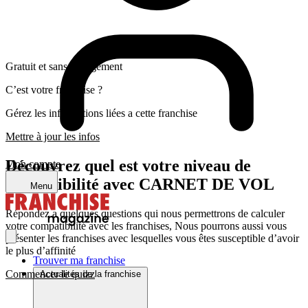
Gratuit et sans engagement
C’est votre franchise ?
Gérez les informations liées a cette franchise
Mettre à jour les infos
Découvrez quel est votre niveau de
Mon compte
compatibilité avec CARNET DE VOL
Menu
Répondez a quelques questions qui nous permettrons de calculer
votre compatibilité avec les franchises, Nous pourrons aussi vous
présenter les franchises avec lesquelles vous êtes susceptible d’avoir
le plus d’affinité
Trouver ma franchise
Commencer le quizz
Actualités de la franchise