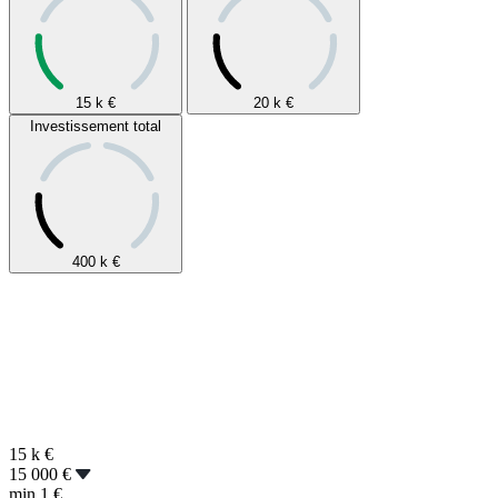
15 k
€
20 k
€
Investissement total
400 k
€
15 k
€
15 000 €
min
1 €