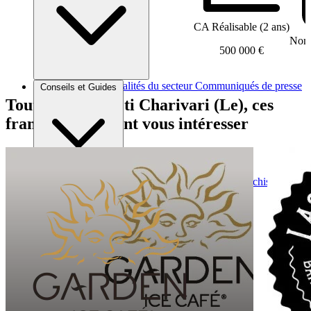
CA Réalisable (2 ans)
Nomb
500 000 €
Brèves et actus
Actualités du secteur
Communiqués de presse
Conseils et Guides
Interviews
Tout comme Ch’ti Charivari (Le), ces
franchises peuvent vous intéresser
Conseils généraux
Devenir franchisé
Devenir franchiseur