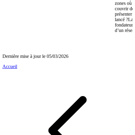
zones où n
couvrir de
présenter 
lancé ?La 
fondateurs 
d’un réseau
Dernière mise à jour le 05/03/2026
Accueil