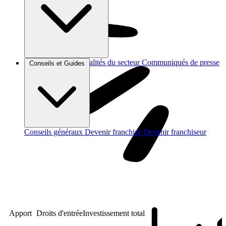
Brèves et actus
Actualités du secteur
Communiqués de presse
Conseils et Guides
Interviews
Conseils généraux
Devenir franchisé
Devenir franchiseur
Apport
Droits d'entrée
Investissement total