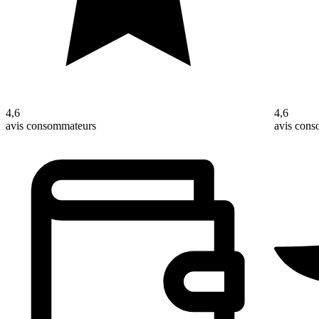
4,6
4,6
avis consommateurs
avis con