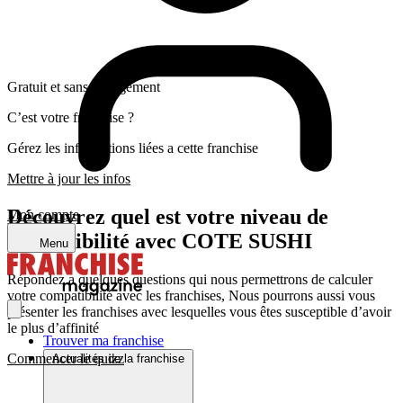
Gratuit et sans engagement
C’est votre franchise ?
Gérez les informations liées a cette franchise
Mettre à jour les infos
Découvrez quel est votre niveau de
Mon compte
compatibilité avec COTE SUSHI
Menu
Répondez a quelques questions qui nous permettrons de calculer
votre compatibilité avec les franchises, Nous pourrons aussi vous
présenter les franchises avec lesquelles vous êtes susceptible d’avoir
le plus d’affinité
Trouver ma franchise
Commencer le quizz
Actualités de la franchise