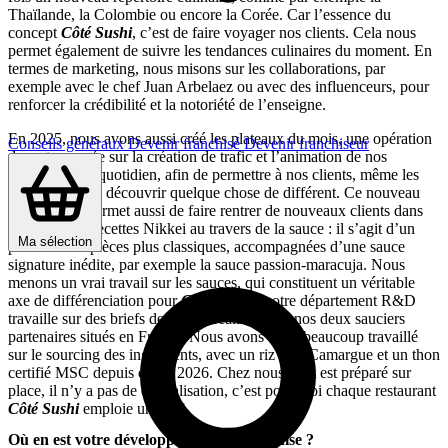
Thaïlande, la Colombie ou encore la Corée. Car l’essence du
concept
Côté Sushi
, c’est de faire voyager nos clients. Cela nous
permet également de suivre les tendances culinaires du moment. En
termes de marketing, nous misons sur les collaborations, par
exemple avec le chef Juan Arbelaez ou avec des influenceurs, pour
renforcer la crédibilité et la notoriété de l’enseigne.
En 2025, nous avons aussi créé les plateaux du mois, une opération
Conseils généraux
Devenir franchisé
Devenir franchiseur
davantage axée sur la création de trafic et l’animation de nos
restaurants au quotidien, afin de permettre à nos clients, même les
plus fidèles, de découvrir quelque chose de différent. Ce nouveau
format nous permet aussi de faire rentrer de nouveaux clients dans
l’univers des recettes Nikkei au travers de la sauce : il s’agit d’un
Ma sélection
plateau avec pièces plus classiques, accompagnées d’une sauce
signature inédite, par exemple la sauce passion-maracuja. Nous
menons un vrai travail sur les sauces, qui constituent un véritable
axe de différenciation pour
Côté Sushi
: notre département R&D
travaille sur des briefs de sauces réalisées par nos deux sauciers
partenaires situés en France. Nous avons aussi beaucoup travaillé
sur le sourcing des ingrédients, avec un riz IGP Camargue et un thon
certifié MSC depuis début 2026. Chez nous, tout est préparé sur
place, il n’y a pas de centralisation, c’est pourquoi chaque restaurant
Côté Sushi
emploie un chef.
Où en est votre développement en franchise ?