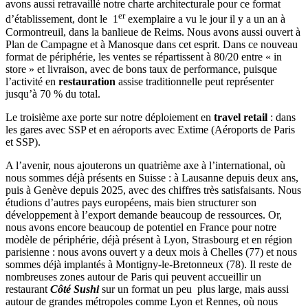
avons aussi retravaillé notre charte architecturale pour ce format
er
d’établissement, dont le 1
exemplaire a vu le jour il y a un an à
Cormontreuil, dans la banlieue de Reims. Nous avons aussi ouvert à
Plan de Campagne et à Manosque dans cet esprit. Dans ce nouveau
format de périphérie, les ventes se répartissent à 80/20 entre « in
store » et livraison, avec de bons taux de performance, puisque
l’activité en
restauration
assise traditionnelle peut représenter
jusqu’à 70 % du total.
Le troisième axe porte sur notre déploiement en
travel retail
: dans
les gares avec SSP et en aéroports avec Extime (Aéroports de Paris
et SSP).
A l’avenir, nous ajouterons un quatrième axe à l’international, où
nous sommes déjà présents en Suisse : à Lausanne depuis deux ans,
puis à Genève depuis 2025, avec des chiffres très satisfaisants. Nous
étudions d’autres pays européens, mais bien structurer son
développement à l’export demande beaucoup de ressources. Or,
nous avons encore beaucoup de potentiel en France pour notre
modèle de périphérie, déjà présent à Lyon, Strasbourg et en région
parisienne : nous avons ouvert y a deux mois à Chelles (77) et nous
sommes déjà implantés à Montigny-le-Bretonneux (78). Il reste de
nombreuses zones autour de Paris qui peuvent accueillir un
restaurant
Côté Sushi
sur un format un peu plus large, mais aussi
autour de grandes métropoles comme Lyon et Rennes, où nous