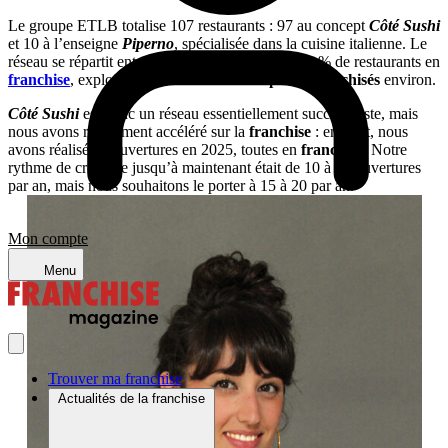
Le groupe ETLB totalise 107 restaurants : 97 au concept
Côté Sushi
et 10 à l’enseigne
Piperno
, spécialisée dans la cuisine italienne. Le
réseau se répartit entre 70 % de succursales et 30 % de restaurants en
franchise
, exploités par 25
chefs d’entreprises franchisés
environ.
Côté Sushi
est donc un réseau essentiellement succursaliste, mais
nous avons récemment accéléré sur la
franchise
: en effet, nous
avons réalisé 11 ouvertures en 2025, toutes en
franchise
. Notre
rythme de croisière jusqu’à maintenant était de 10 à 15 ouvertures
par an, mais nous souhaitons le porter à 15 à 20 par an.
Mon compte
Menu
Trouver ma franchise
Actualités de la franchise