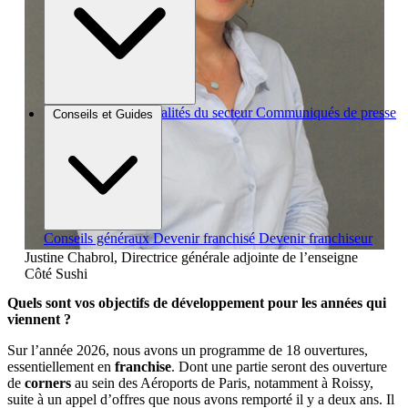
Brèves et actus
Actualités du secteur
Communiqués de presse
Conseils et Guides
Interviews
Conseils généraux
Devenir franchisé
Devenir franchiseur
Justine Chabrol, Directrice générale adjointe de l’enseigne
Côté Sushi
Quels sont vos objectifs de développement pour les années qui
viennent ?
Sur l’année 2026, nous avons un programme de 18 ouvertures,
essentiellement en
franchise
. Dont une partie seront des ouverture
de
corners
au sein des Aéroports de Paris, notamment à Roissy,
suite à un appel d’offres que nous avons remporté il y a deux ans. Il