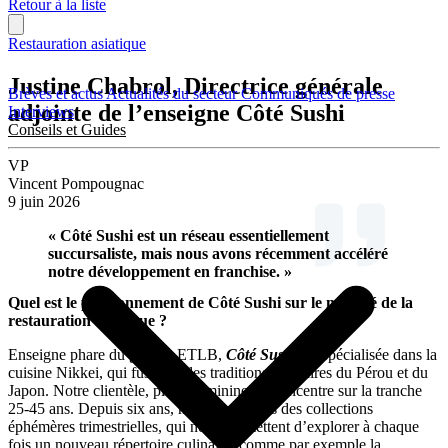
Retour à la liste
Restauration asiatique
Justine Chabrol, Directrice générale
Brèves et actus
Actualités du secteur
Communiqués de presse
adjointe de l’enseigne Côté Sushi
Interviews
Conseils et Guides
VP
Vincent Pompougnac
9 juin 2026
« Côté Sushi est un réseau essentiellement
succursaliste, mais nous avons récemment accéléré
notre développement en franchise. »
Quel est le positionnement de Côté Sushi sur le marché de la
restauration asiatique ?
Enseigne phare du groupe ETLB,
Côté Sushi
est spécialisée dans la
cuisine Nikkei, qui fusionne les traditions culinaires du Pérou et du
Japon. Notre clientèle, plutôt féminine, se concentre sur la tranche
25-45 ans. Depuis six ans, nous proposons des collections
éphémères trimestrielles, qui nous permettent d’explorer à chaque
fois un nouveau répertoire culinaire, comme par exemple la