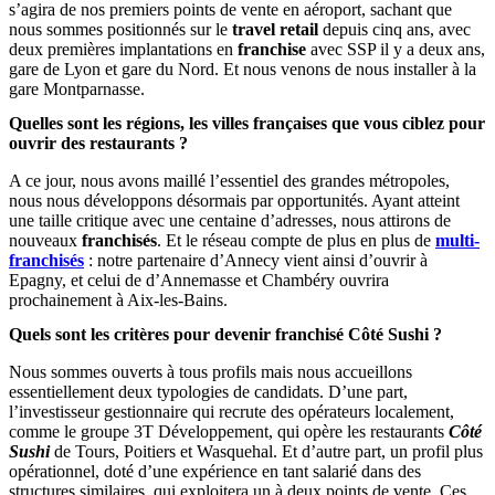
s’agira de nos premiers points de vente en aéroport, sachant que
nous sommes positionnés sur le
travel retail
depuis cinq ans, avec
deux premières implantations en
franchise
avec SSP il y a deux ans,
gare de Lyon et gare du Nord. Et nous venons de nous installer à la
gare Montparnasse.
Quelles sont les régions, les villes françaises que vous ciblez pour
ouvrir des restaurants ?
A ce jour, nous avons maillé l’essentiel des grandes métropoles,
nous nous développons désormais par opportunités. Ayant atteint
une taille critique avec une centaine d’adresses, nous attirons de
nouveaux
franchisés
. Et le réseau compte de plus en plus de
multi-
franchisés
: notre partenaire d’Annecy vient ainsi d’ouvrir à
Epagny, et celui de d’Annemasse et Chambéry ouvrira
prochainement à Aix-les-Bains.
Quels sont les critères pour devenir franchisé Côté Sushi ?
Nous sommes ouverts à tous profils mais nous accueillons
essentiellement deux typologies de candidats. D’une part,
l’investisseur gestionnaire qui recrute des opérateurs localement,
comme le groupe 3T Développement, qui opère les restaurants
Côté
Sushi
de Tours, Poitiers et Wasquehal. Et d’autre part, un profil plus
opérationnel, doté d’une expérience en tant salarié dans des
structures similaires, qui exploitera un à deux points de vente. Ces