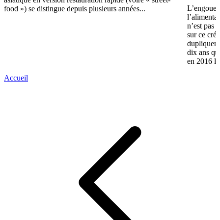
L’engouem
food ») se distingue depuis plusieurs années...
l’alimentat
n’est pas 
sur ce cré
dupliquer s
dix ans qu
en 2016 le 
Accueil