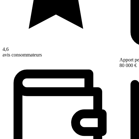
4,6
avis consommateurs
Apport pe
80 000 €