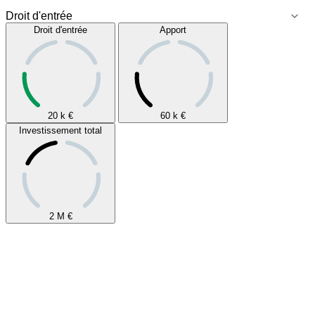
Droit d'entrée
Apport
20 k
€
60 k
€
Investissement total
2 M
€