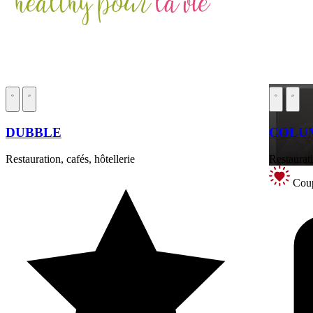
DUBBLE
COLUM
Restauration, cafés, hôtellerie
Restaurati
Coup