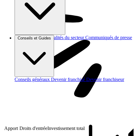
Brèves et actus
Actualités du secteur
Communiqués de presse
Conseils et Guides
Interviews
Conseils généraux
Devenir franchisé
Devenir franchiseur
Apport
Droits d'entrée
Investissement total