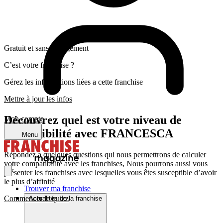
Gratuit et sans engagement
C’est votre franchise ?
Gérez les informations liées a cette franchise
Mettre à jour les infos
Découvrez quel est votre niveau de
Mon compte
compatibilité avec FRANCESCA
Menu
Répondez a quelques questions qui nous permettrons de calculer
votre compatibilité avec les franchises, Nous pourrons aussi vous
présenter les franchises avec lesquelles vous êtes susceptible d’avoir
le plus d’affinité
Trouver ma franchise
Commencer le quizz
Actualités de la franchise