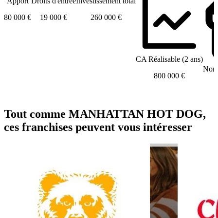
Apport
Droits d'entrée
Investissement total
80 000 €
19 000 €
260 000 €
CA Réalisable (2 ans)
Nomb
800 000 €
Tout comme MANHATTAN HOT DOG,
ces franchises peuvent vous intéresser