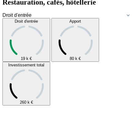
Restauration, cafés, hôtellerie
Droit d'entrée
Apport
19 k
€
80 k
€
Investissement total
260 k
€