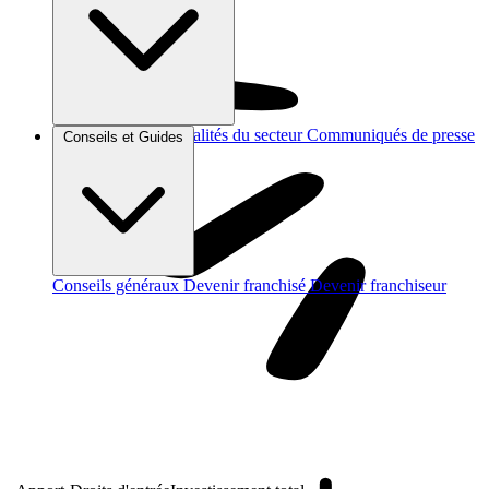
Brèves et actus
Actualités du secteur
Communiqués de presse
Conseils et Guides
Interviews
Conseils généraux
Devenir franchisé
Devenir franchiseur