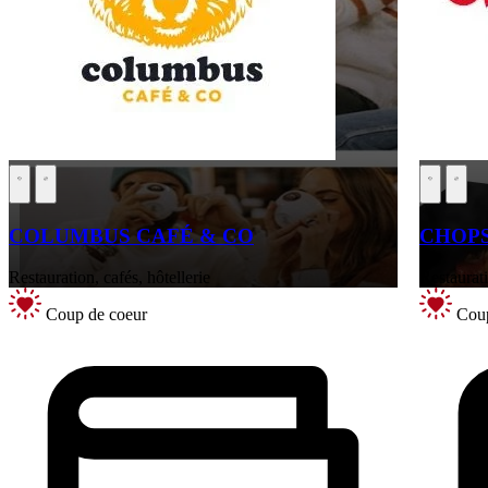
COLUMBUS CAFÉ & CO
CHOPS
Restauration, cafés, hôtellerie
Restaurati
Coup de coeur
Coup