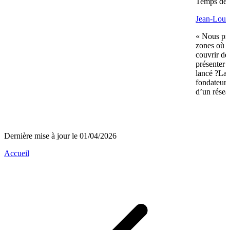
Temps de l
Jean-Louis
« Nous pré
zones où n
couvrir de
présenter 
lancé ?La 
fondateurs 
d’un réseau
Dernière mise à jour le 01/04/2026
Accueil