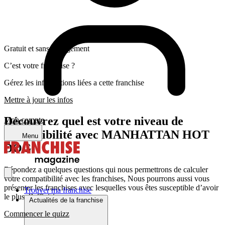
Gratuit et sans engagement
C’est votre franchise ?
Gérez les informations liées a cette franchise
Mettre à jour les infos
Découvrez quel est votre niveau de
Mon compte
compatibilité avec MANHATTAN HOT
Menu
DOG
Répondez a quelques questions qui nous permettrons de calculer
votre compatibilité avec les franchises, Nous pourrons aussi vous
présenter les franchises avec lesquelles vous êtes susceptible d’avoir
Trouver ma franchise
le plus d’affinité
Actualités de la franchise
Commencer le quizz