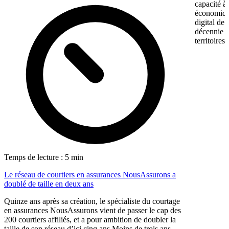
capacité à 
économiqu
digital de
décennie p
territoires
Temps de lecture : 5 min
Le réseau de courtiers en assurances NousAssurons a
doublé de taille en deux ans
Quinze ans après sa création, le spécialiste du courtage
en assurances NousAssurons vient de passer le cap des
200 courtiers affiliés, et a pour ambition de doubler la
taille de son réseau d’ici cinq ans.Moins de trois ans