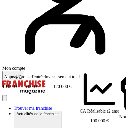
Mon compte
Apport
Droits d'entrée
Investissement total
Menu
10 000 €
5 000 €
120 000 €
Trouver ma franchise
CA Réalisable (2 ans)
Actualités de la franchise
Nomb
190 000 €