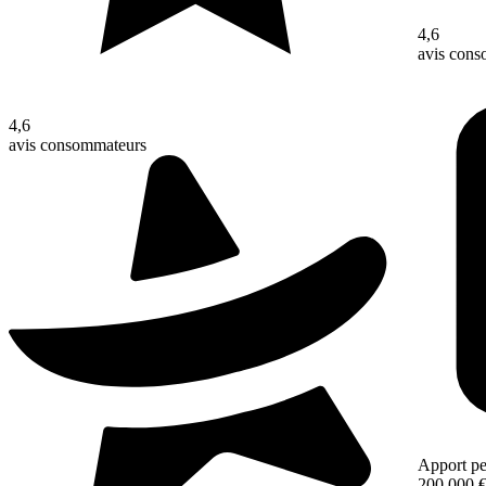
4,6
avis con
4,6
avis consommateurs
Apport pe
200 000 