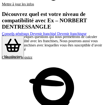
Mettre à jour les infos
Découvrez quel est votre niveau de
compatibilité avec Ex – NORBERT
DENTRESSANGLE
Conseils généraux
Devenir franchisé
Devenir franchiseur
Répondez a quelques questions qui nous permettrons de calculer
votre compatibilité avec les franchises, Nous pourrons aussi vous
présenter les franchises avec lesquelles vous êtes susceptible d’avoir
le plus d’affinité
Ma sélection
Commencer le quizz