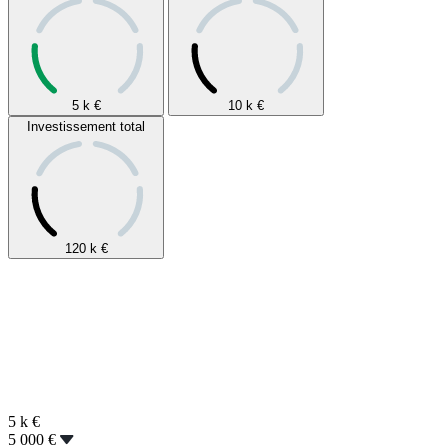
5 k
€
10 k
€
Investissement total
120 k
€
5 k
€
5 000 €