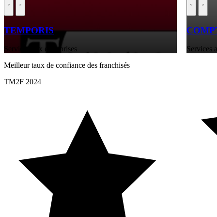
TEMPORIS
COMPT
Services aux entreprises
Services a
Meilleur taux de confiance des franchisés
TM2F 2024