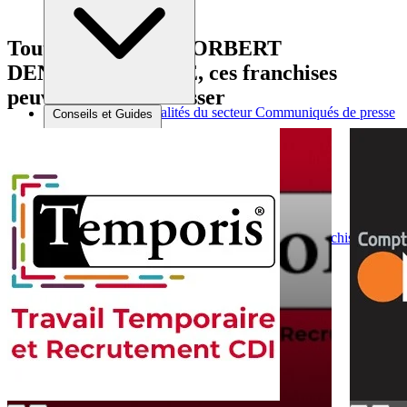
Tout comme Ex – NORBERT
DENTRESSANGLE, ces franchises
peuvent vous intéresser
Brèves et actus
Actualités du secteur
Communiqués de presse
Conseils et Guides
Interviews
Conseils généraux
Devenir franchisé
Devenir franchiseur