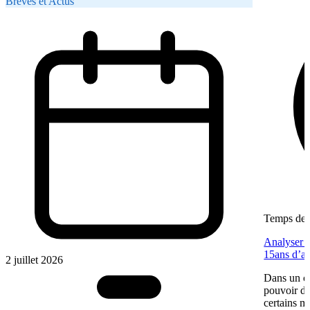
Brèves et Actus
Temps de l
Analyser u
15ans d’a
2 juillet 2026
Dans un co
pouvoir d’
certains m