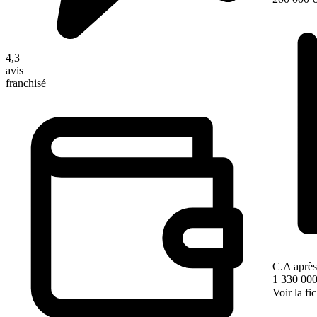
4,3
avis
franchisé
C.A après
1 330 000
Voir la fi