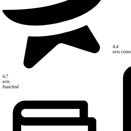
4,4
avis con
4,7
avis
franchisé