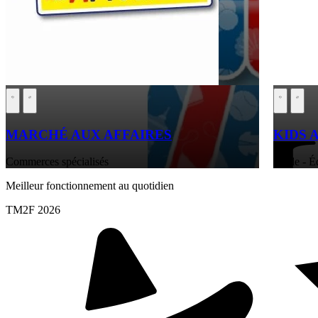
MARCHÉ AUX AFFAIRES
KIDS 
Commerces spécialisés
Mode - Éq
Meilleur fonctionnement au quotidien
TM2F 2026