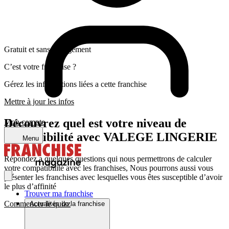
Gratuit et sans engagement
C’est votre franchise ?
Gérez les informations liées a cette franchise
Mettre à jour les infos
Découvrez quel est votre niveau de
Mon compte
compatibilité avec VALEGE LINGERIE
Menu
Répondez a quelques questions qui nous permettrons de calculer
votre compatibilité avec les franchises, Nous pourrons aussi vous
présenter les franchises avec lesquelles vous êtes susceptible d’avoir
le plus d’affinité
Trouver ma franchise
Commencer le quizz
Actualités de la franchise