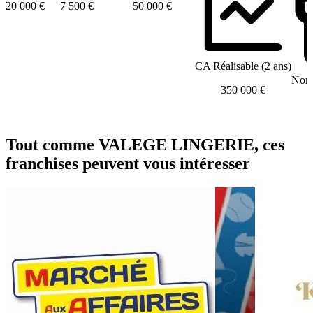
20 000 €
7 500 €
50 000 €
CA Réalisable (2 ans)
Nomb
350 000 €
Tout comme VALEGE LINGERIE, ces
franchises peuvent vous intéresser