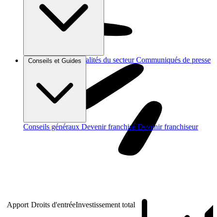
Brèves et actus
Actualités du secteur
Communiqués de presse
Conseils et Guides
Interviews
Conseils généraux
Devenir franchisé
Devenir franchiseur
Apport
Droits d'entrée
Investissement total