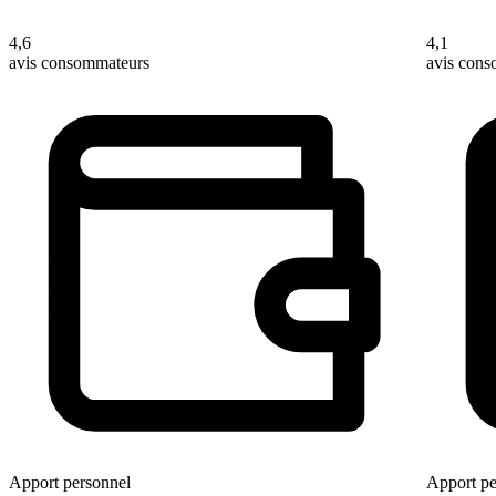
4,6
4,1
avis consommateurs
avis con
Apport personnel
Apport pe