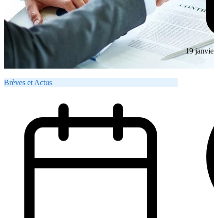
19 janvier
Brèves et Actus