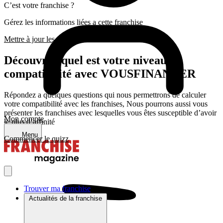
C’est votre franchise ?
Gérez les informations liées a cette franchise
Mettre à jour les infos
Découvrez quel est votre niveau de
compatibilité avec VOUSFINANCER
Répondez a quelques questions qui nous permettrons de calculer
votre compatibilité avec les franchises, Nous pourrons aussi vous
présenter les franchises avec lesquelles vous êtes susceptible d’avoir
Mon compte
le plus d’affinité
Menu
Commencer le quizz
Trouver ma franchise
Actualités de la franchise