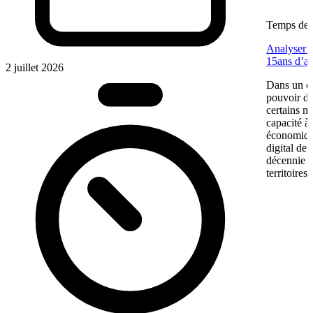
Temps de l
Analyser u
15ans d’a
2 juillet 2026
Dans un co
pouvoir d’
certains m
capacité à 
économiqu
digital de
décennie p
territoires