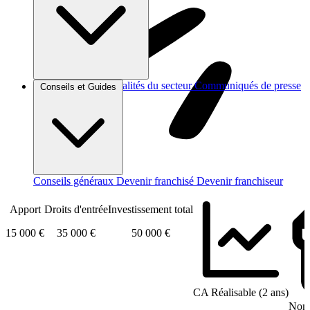
Brèves et actus
Actualités du secteur
Communiqués de presse
Conseils et Guides
Interviews
Conseils généraux
Devenir franchisé
Devenir franchiseur
Apport
Droits d'entrée
Investissement total
15 000 €
35 000 €
50 000 €
CA Réalisable (2 ans)
Nomb