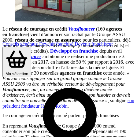
Le
réseau de courtage en crédit
Vousfinancer
(160
agences
en franchise
) vient d’annoncer son rachat par le Groupe ASSU
2000,
réseau de
courtage en assurance
pour les particuliers, déjà
Conseils généraux
Devenir franchisé
Devenir franchiseur
propriétaire des marques
AB Courtage
(comparateur de crédits) et
CFC
(rachat de crédits).
Développé en franchise
depuis avril
2008,
Vousfinancer
ambitionne de réaliser une production de 3
Mds€ de crédit en 2017, en hausse de 50 % par rapport à 2016, avec
une croissance de son chiffre d’affaires dans la même lignée. Et
prévoit d’ouvrir 30 nouvelles
agences en franchise
cette année.
«
Ma sélection
Pouvoir nous appuyer sur un grand groupe comme le Groupe
ASSU 2000 va être un véritable vecteur de développement pour
Vousfinancer
, qui, au moment de fêter sa dixième année
d’existence, écrit ainsi une nouvelle page de son histoire et devrait
connaître une nouvelle accélération de sa croissance »,
souligne
son
président fondateur Jérôme Robin
.
Le courtage en crédit : un marché porteur pour les franchises
En reprenant
Vousfinancer
, le Groupe ASSU 2000 entend
consolider son pôle
crédit immobilier
(400 indépendants et 190
salariés sur 22 sites en France), qui devrait se développer encore