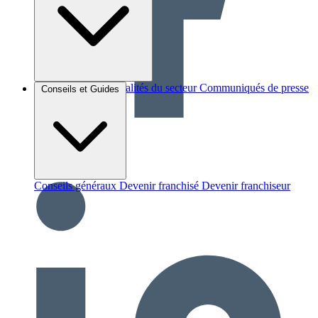
Brèves et actus
Actualités du secteur
Communiqués de presse
Conseils et Guides
Interviews
Conseils généraux
Devenir franchisé
Devenir franchiseur