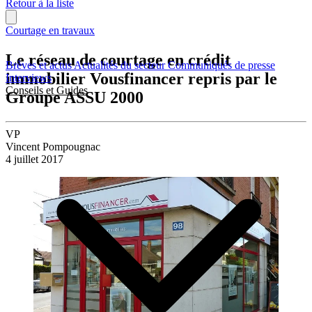
Retour à la liste
Courtage en travaux
Le réseau de courtage en crédit
Brèves et actus
Actualités du secteur
Communiqués de presse
immobilier Vousfinancer repris par le
Interviews
Conseils et Guides
Groupe ASSU 2000
VP
Vincent Pompougnac
4 juillet 2017