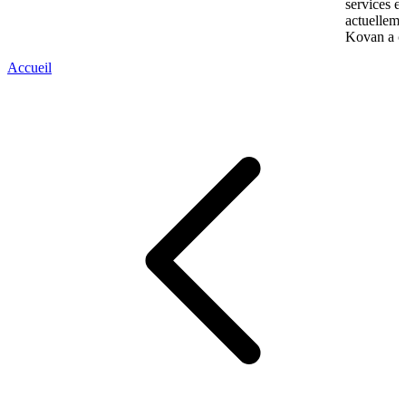
services e
actuelleme
Kovan a co
Accueil