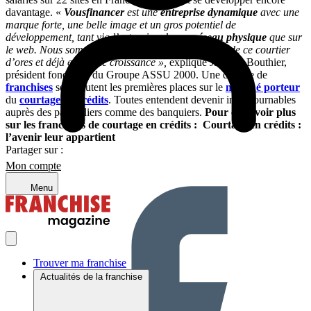
davantage. «
Vousfinancer
est une
entreprise dynamique
avec une
marque forte, une belle image et un gros potentiel de
développement, tant via l’extension de son
réseau physique
que sur
le web. Nous sommes ravis de contribuer à l’essor de ce courtier
d’ores et déjà en pleine croissance »,
explique Jacques Bouthier,
président fondateur du Groupe ASSU 2000. Une dizaine de
franchises
se disputent les premières places sur le
marché porteur
du
courtage en crédits
. Toutes entendent devenir incontournables
auprès des particuliers comme des banquiers.
Pour en savoir plus
sur les franchises de courtage en crédits :
Courtage en crédits :
l’avenir leur appartient
Partager sur :
Mon compte
Menu
Trouver ma franchise
Actualités de la franchise