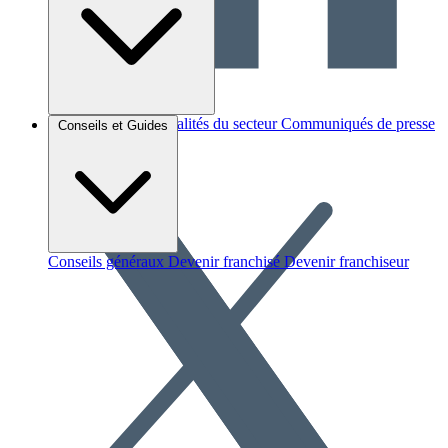
Brèves et actus
Actualités du secteur
Communiqués de presse
Conseils et Guides
Interviews
Conseils généraux
Devenir franchisé
Devenir franchiseur