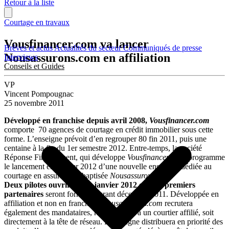
Retour à la liste
Courtage en travaux
Vousfinancer.com va lancer
Brèves et actus
Actualités du secteur
Communiqués de presse
Nousassurons.com en affiliation
Interviews
Conseils et Guides
VP
Vincent Pompougnac
25 novembre 2011
Développé en franchise depuis avril 2008,
Vousfinancer.com
comporte 70 agences de courtage en crédit immobilier sous cette
forme. L’enseigne prévoit d’en regrouper 80 fin 2011, puis une
centaine à la fin du 1er semestre 2012. Entre-temps, la société
Réponse Financement, qui développe
Vousfinancer.com,
programme
le lancement en janvier 2012 d’une nouvelle enseigne, dédiée au
courtage en assurances, baptisée
Nousassurons.com
.
Deux pilotes ouvriront en janvier 2012 et trois premiers
partenaires
seront formés courant décembre 2011. Développée en
affiliation et non en franchise,
Nousassurons.com
recrutera
également des mandataires, rattachés soit à un courtier affilié, soit
directement à la tête de réseau. L’enseigne distribuera en priorité des