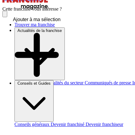
Cette franchise vous intéresse ?
Ajouter à ma sélection
Trouver ma franchise
Actualités de la franchise
Brèves et actus
Actualités du secteur
Communiqués de presse
I
Conseils et Guides
Conseils généraux
Devenir franchisé
Devenir franchiseur