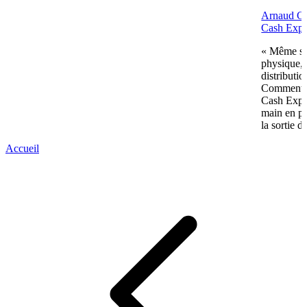
Arnaud Gué
Cash Expr
« Même si 
physique, 
distributi
Comment p
Cash Expre
main en pl
la sortie d
Accueil