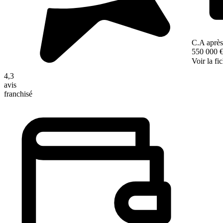
C.A après
550 000 
Voir la fi
4,3
avis
franchisé