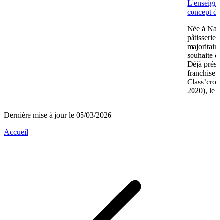
L’enseign
concept de
Née à Nant
pâtisserie
majoritair
souhaite d
Déjà prése
franchise 
Class’crou
2020), le 
Dernière mise à jour le 05/03/2026
Accueil