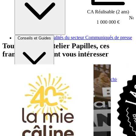
CA Réalisable (2 ans)
Nom
1 000 000 €
Brèves et actus
Actualités du secteur
Communiqués de presse
Conseils et Guides
Interviews
Tout comme L’atelier Papilles, ces
franchises peuvent vous intéresser
Conseils généraux
Devenir franchisé
Devenir franchiseur