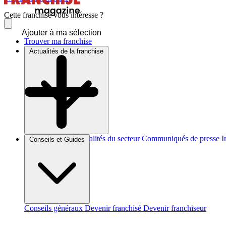
Cette franchise vous intéresse ?
Ajouter à ma sélection
Trouver ma franchise
Actualités de la franchise
Brèves et actus
Actualités du secteur
Communiqués de presse
I
Conseils et Guides
Conseils généraux
Devenir franchisé
Devenir franchiseur