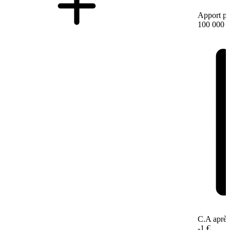
Apport pe
100 000 
C.A après
-1 €