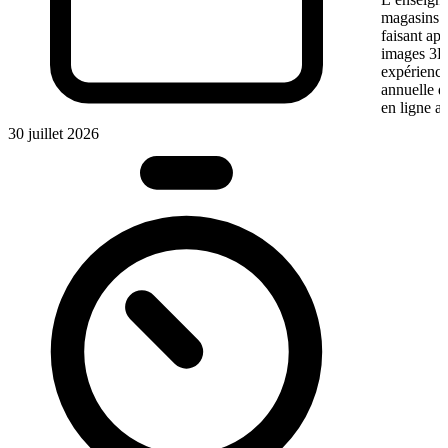
magasins f
faisant app
images 3D 
expérience
annuelle 
en ligne a
30 juillet 2026