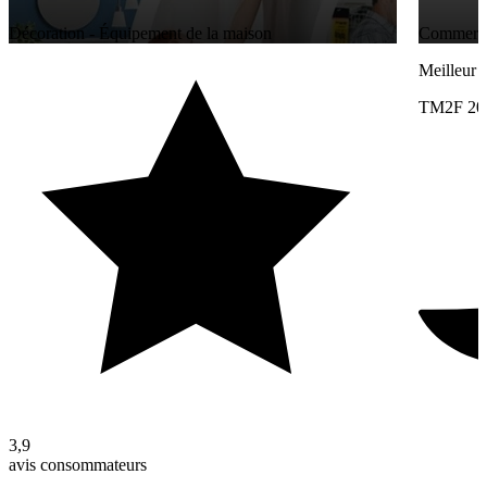
Décoration - Équipement de la maison
Commerces
Meilleur 
TM2F 20
3,9
avis consommateurs