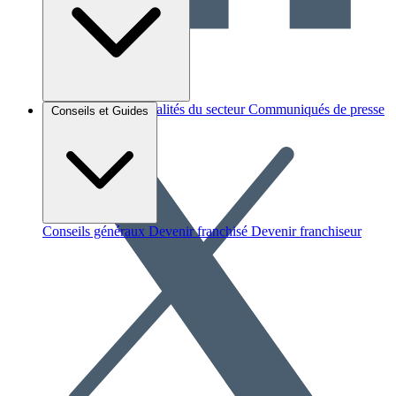
Brèves et actus
Actualités du secteur
Communiqués de presse
Conseils et Guides
Interviews
Conseils généraux
Devenir franchisé
Devenir franchiseur