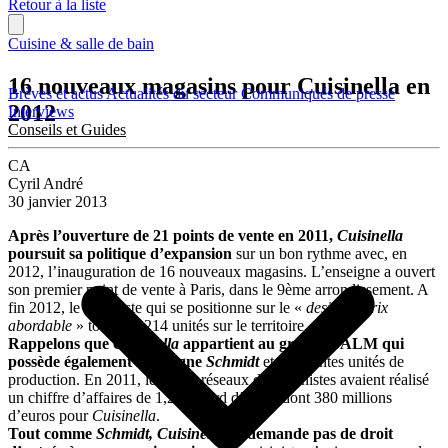
Retour à la liste
Cuisine & salle de bain
16 nouveaux magasins pour Cuisinella en
Brèves et actus
Actualités du secteur
Communiqués de presse
2012
Interviews
Conseils et Guides
CA
Cyril André
30 janvier 2013
Après l’ouverture de 21 points de vente en 2011,
Cuisinella
poursuit sa politique d’expansion
sur un bon rythme avec, en
2012, l’inauguration de 16 nouveaux magasins. L’enseigne a ouvert
son premier point de vente à Paris, dans le 9ème arrondissement. A
fin 2012, le cuisiniste qui se positionne sur le «
design à prix
abordable
» totalisait 214 unités sur le territoire.
Rappelons que
Cuisinella
appartient au groupe SALM qui
possède également l’enseigne
Schmidt
et différentes unités de
production. En 2011, les deux réseaux de cuisinistes avaient réalisé
un chiffre d’affaires de 1,2 milliard d’euros dont 380 millions
d’euros pour
Cuisinella
.
Tout comme
Schmidt, Cuisinella
ne demande pas de droit