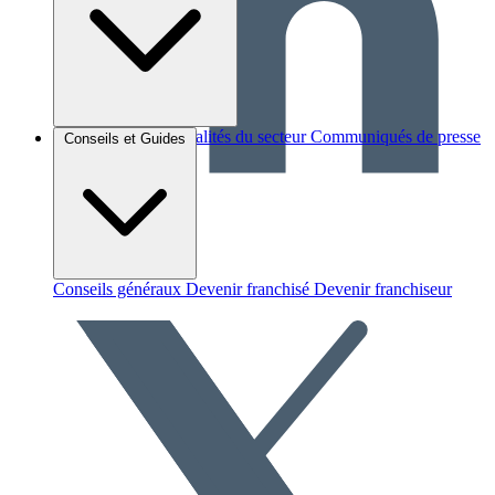
Brèves et actus
Actualités du secteur
Communiqués de presse
Conseils et Guides
Interviews
Conseils généraux
Devenir franchisé
Devenir franchiseur