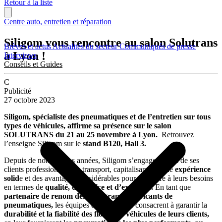
Retour à la liste
Centre auto, entretien et réparation
Siligom vous rencontre au salon Solutrans
Brèves et actus
Actualités du secteur
Communiqués de presse
à Lyon !
Interviews
Conseils et Guides
C
Publicité
27 octobre 2023
Siligom, spécialiste des pneumatiques et de l’entretien sur tous
types de véhicules, affirme sa présence sur le salon
SOLUTRANS du 21 au 25 novembre à Lyon.
Retrouvez
l’enseigne Siligom sur le
stand B120, Hall 3.
Depuis de nombreuses années, Siligom s’engage auprès de ses
clients professionnels du transport, capitalisant sur une
expérience
solid
e et des avantages considérables pour répondre à leurs besoins
en termes de
qualité, de service et d’expertise.
En tant que
partenaire de renom des plus grands fabricants de
pneumatiques,
les équipes de Siligom se consacrent à garantir la
durabilité et la fiabilité des flottes de véhicules de leurs clients,