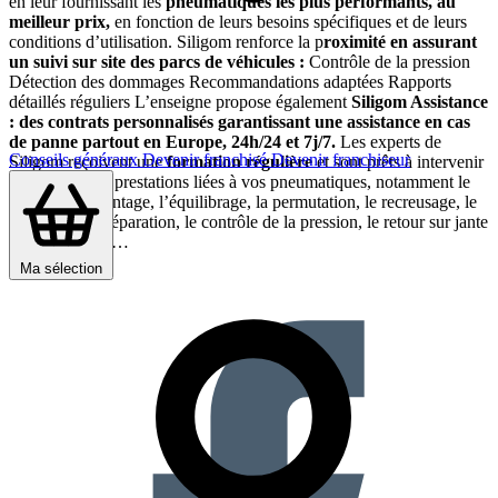
en leur fournissant les
pneumatiques les plus performants, au
meilleur prix,
en fonction de leurs besoins spécifiques et de leurs
conditions d’utilisation. Siligom renforce la p
roximité en assurant
un suivi sur site des parcs de véhicules :
Contrôle de la pression
Détection des dommages Recommandations adaptées Rapports
détaillés réguliers L’enseigne propose également
Siligom Assistance
: des contrats personnalisés garantissant une assistance en cas
de panne partout en Europe, 24h/24 et 7j/7.
Les experts de
Conseils généraux
Devenir franchisé
Devenir franchiseur
Siligom reçoivent une
formation régulière
et sont prêts à intervenir
pour toutes les prestations liées à vos pneumatiques, notamment le
montage/démontage, l’équilibrage, la permutation, le recreusage, le
rechapage, la réparation, le contrôle de la pression, le retour sur jante
et la géométrie…
Partager sur :
Ma sélection