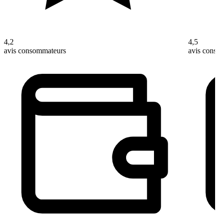
4,2
4,5
avis consommateurs
avis con