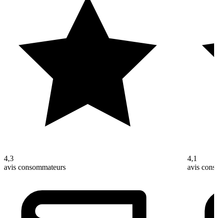
4,3
4,1
avis consommateurs
avis con