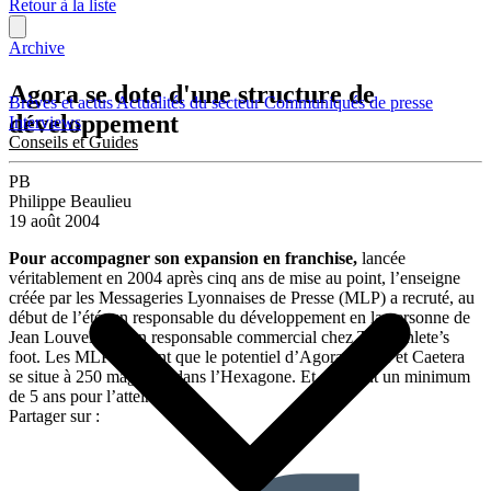
Retour à la liste
Archive
Agora se dote d'une structure de
Brèves et actus
Actualités du secteur
Communiqués de presse
développement
Interviews
Conseils et Guides
PB
Philippe Beaulieu
19 août 2004
Pour accompagner son expansion en franchise,
lancée
véritablement en 2004 après cinq ans de mise au point, l’enseigne
créée par les Messageries Lyonnaises de Presse (MLP) a recruté, au
début de l’été, un responsable du développement en la personne de
Jean Louvel, ancien responsable commercial chez The Athlete’s
foot. Les MLP estiment que le potentiel d’Agora Presse et Caetera
se situe à 250 magasins dans l’Hexagone. Et se fixent un minimum
de 5 ans pour l’atteindre.
Partager sur :