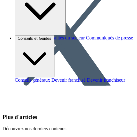
Brèves et actus
Actualités du secteur
Communiqués de presse
Conseils et Guides
Interviews
Conseils généraux
Devenir franchisé
Devenir franchiseur
Plus d'articles
Découvrez nos derniers contenus