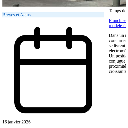
Temps de l
Brèves et Actus
Franchise 
modèle fon
Dans un ma
concurrent
se livrent
électromén
Un positio
conjugue pr
proximité.
croissante.
16 janvier 2026