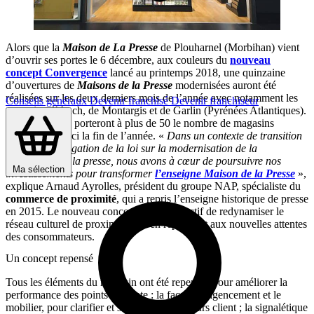
Alors que la
Maison de La Presse
de Plouharnel (Morbihan) vient
d’ouvrir ses portes le 6 décembre, aux couleurs du
nouveau
concept Convergence
lancé au printemps 2018, une quinzaine
d’ouvertures de
Maisons de la Presse
modernisées auront été
réalisées sur les deux derniers mois de l’année avec notamment les
Conseils généraux
Devenir franchisé
Devenir franchiseur
magasins d’Auch, de Montargis et de Garlin (Pyrénées Atlantiques).
Ces ouvertures porteront à plus de 50 le nombre de magasins
transformés d’ici la fin de l’année. «
Dans un contexte de transition
avec la promulgation de la loi sur la modernisation de la
distribution de la presse, nous avons à cœur de poursuivre nos
Ma sélection
investissements pour transformer
l’enseigne Maison de la Presse
»,
explique Arnaud Ayrolles, président du groupe NAP, spécialiste du
commerce de proximité
, qui a repris l’enseigne historique de presse
en 2015. Le nouveau concept a pour objectif de redynamiser le
réseau culturel de proximité tout en répondant aux nouvelles attentes
des consommateurs.
Un concept repensé
Tous les éléments du magasin ont été repensés pour améliorer la
performance des points de vente : la façade, l’agencement et le
mobilier, pour clarifier et simplifier le parcours client ; la signalétique