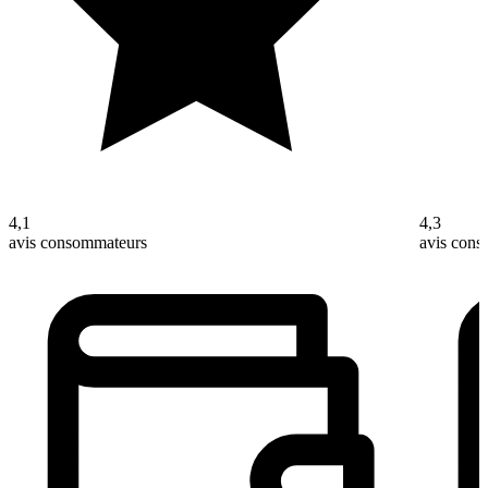
4,1
4,3
avis consommateurs
avis con