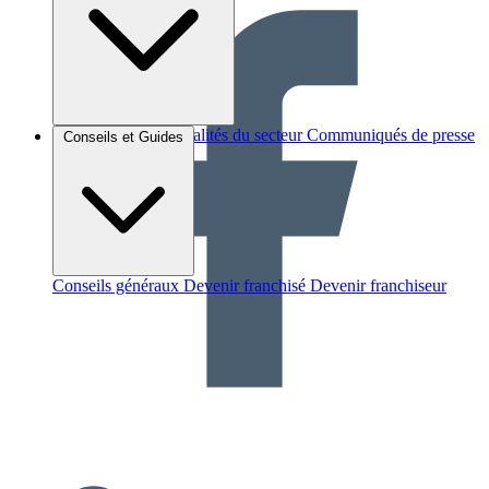
Brèves et actus
Actualités du secteur
Communiqués de presse
Conseils et Guides
Interviews
Conseils généraux
Devenir franchisé
Devenir franchiseur