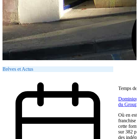
Brèves et Actus
Temps de l
Dominique 
du Groupe
Où en est 
franchise 
cette form
sur 382 poi
des indépe