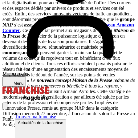
et la digitalisation, pour accroître la lisibilité de l’offre. Des corners
et des espaces dédiés par univers de produits et services ont été
créés. Enfin, des services innovants vecteurs de trafic au quotidien,
sont désormais proposés. C’est dans cette perspective que le
groupe
NAP
s’est associé à Amazon pour le lancement du
réseau Amazon
Counter
. Ce partenariat permet aux magasins du
réseau
Maison de
la Presse
de bénéficier de la puissance logistique d’Amazon en
devenant des points de livraison prioritaires. Il s’agit d’une
diversification positive, rémunératrice et maîtrisée pour les
commerçants
, qui peuvent garder la main sur la quantité et le
volume de colis qu’ils reçoivent tout en bénéficiant d’un flux
additionnel de clients. Tous ces efforts semblent payants puisque le
réseau fait état d’une augmentation des encaissements moyens de
Mon compte
11,2 % depuis le début de l’année, sur les points de ventes
modernisés.
« Le
nouveau concept Maison de la Presse
redonne de
Menu
l’attractivité à nos commerces et bénéficie à tous les rayons, y
compris à la presse
», poursuit Arnaud Ayrolles
.
Cette stratégie de
modernisation et de diversification a par ailleurs été saluée par les
acteurs de la profession et récompensée par les Trophées de
l’Innovation Presse, remis au groupe NAP dans la catégorie
Diffusion mercredi 27 novembre, à l’occasion du salon La Presse au
Trouver ma franchise
Futur.
Actualités de la franchise
Partager sur :