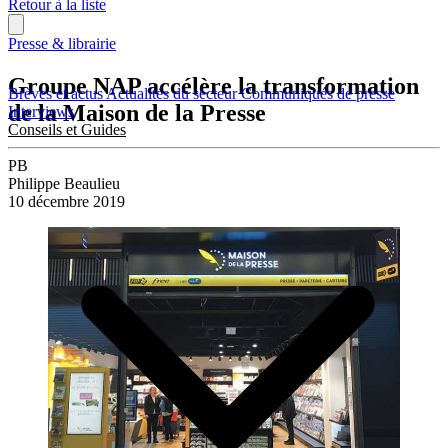
Retour à la liste
Presse & librairie
Groupe NAP accélère la transformation
Brèves et actus
Actualités du secteur
Communiqués de presse
de la Maison de la Presse
Interviews
Conseils et Guides
PB
Philippe Beaulieu
10 décembre 2019