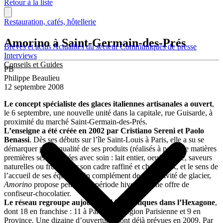
Retour à la liste
Restauration, cafés, hôtellerie
Amorino à Saint-Germain-des-Prés
Brèves et actus
Actualités du secteur
Communiqués de presse
Interviews
Conseils et Guides
PB
Philippe Beaulieu
12 septembre 2008
Le concept spécialiste des glaces italiennes artisanales a ouvert
,
le 6 septembre, une nouvelle unité dans la capitale, rue Guisarde, à
proximité du marché Saint-Germain-des-Prés.
L’enseigne a été créée en 2002 par Cristiano Sereni et Paolo
Benassi
. Dès ses débuts sur l’île Saint-Louis à Paris, elle a su se
démarquer par la qualité de ses produits (réalisés à partir de matières
premières sélectionnées avec soin : lait entier, oeufs, sucre, saveurs
naturelles ou fruits), par son cadre raffiné et chaleureux, et le sens de
l’accueil de ses équipes. En complément de son activité de glacier,
Amorino
propose pendant la période hivernale une offre de
confiseur-chocolatier.
Le réseau regroupe aujourd’hui 24 boutiques dans l’Hexagone
,
dont 18 en franchise : 11 à Paris, 4 en région Parisienne et 9 en
Province. Une dizaine d’ouvertures sont déjà prévues en 2009. Par