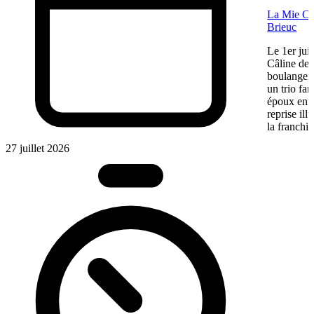
La Mie Câl
Brieuc
Le 1er jui
Câline de 
boulangeri
un trio fa
époux entre
reprise ill
la franchis
27 juillet 2026