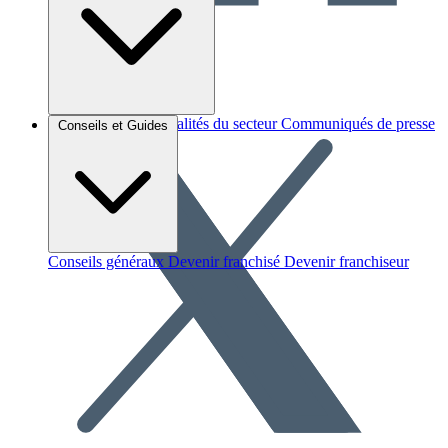
Brèves et actus
Actualités du secteur
Communiqués de presse
Conseils et Guides
Interviews
Conseils généraux
Devenir franchisé
Devenir franchiseur