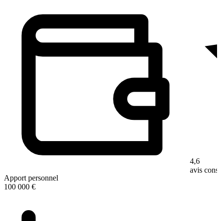
4,6
avis con
Apport personnel
100 000 €