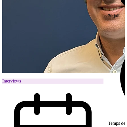
20 juillet
Interviews
Temps de l