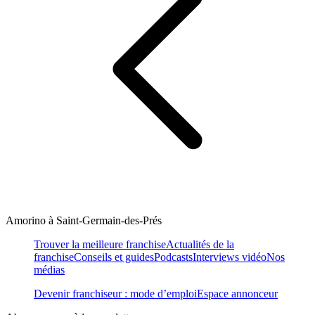
Amorino à Saint-Germain-des-Prés
Trouver la meilleure franchise
Actualités de la
franchise
Conseils et guides
Podcasts
Interviews vidéo
Nos
médias
Devenir franchiseur : mode d’emploi
Espace annonceur