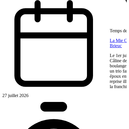
Temps de l
La Mie Câl
Brieuc
Le 1er jui
Câline de 
boulangeri
un trio fa
époux entre
reprise ill
la franchis
27 juillet 2026