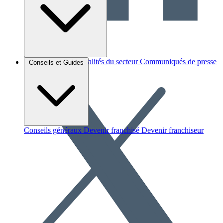
Brèves et actus
Actualités du secteur
Communiqués de presse
Conseils et Guides
Interviews
Conseils généraux
Devenir franchisé
Devenir franchiseur