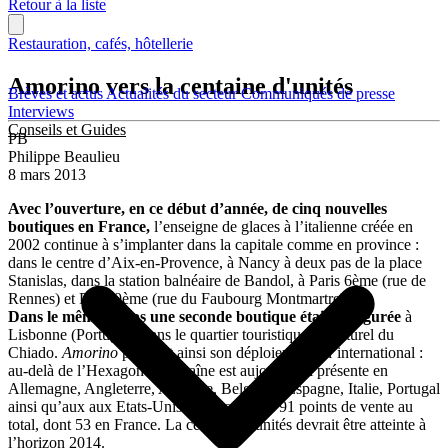
Retour à la liste
Restauration, cafés, hôtellerie
Amorino vers la centaine d'unités
Brèves et actus
Actualités du secteur
Communiqués de presse
Interviews
Conseils et Guides
PB
Philippe Beaulieu
8 mars 2013
Avec l’ouverture, en ce début d’année, de cinq nouvelles
boutiques en France,
l’enseigne de glaces à l’italienne créée en
2002 continue à s’implanter dans la capitale comme en province :
dans le centre d’Aix-en-Provence, à Nancy à deux pas de la place
Stanislas, dans la station balnéaire de Bandol, à Paris 6ème (rue de
Rennes) et Paris 9ème (rue du Faubourg Montmartre).
Dans le même temps une seconde boutique était inaugurée
à
Lisbonne (Portugal), dans le quartier touristique et culturel du
Chiado.
Amorino
poursuit ainsi son déploiement à l’international :
au-delà de l’Hexagone, la chaîne est aujourd’hui présente en
Allemagne, Angleterre, Autriche, Belgique, Espagne, Italie, Portugal
ainsi qu’aux aux Etats-Unis. Elle regroupe 91 points de vente au
total, dont 53 en France. La centaine d’unités devrait être atteinte à
l’horizon 2014.