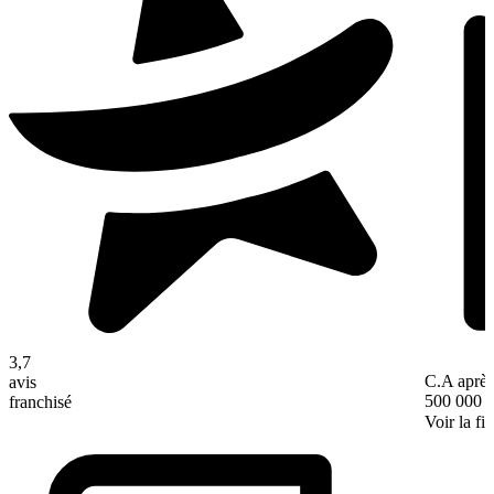
3,7
C.A après
avis
500 000 
franchisé
Voir la fi