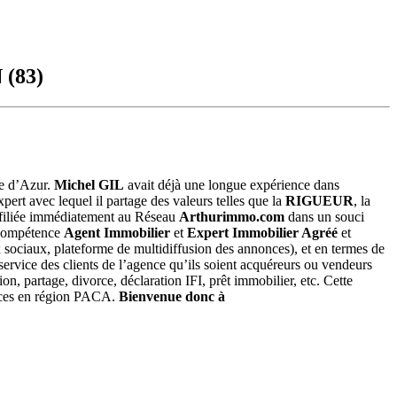
 (83)
e d’Azur.
Michel GIL
avait déjà une longue expérience dans
rt avec lequel il partage des valeurs telles que la
RIGUEUR
, la
affiliée immédiatement au Réseau
Arthurimmo.com
dans un souci
 compétence
Agent Immobilier
et
Expert Immobilier Agréé
et
x sociaux, plateforme de multidiffusion des annonces), et en termes de
service des clients de l’agence qu’ils soient acquéreurs ou vendeurs
on, partage, divorce, déclaration IFI, prêt immobilier, etc. Cette
es en région PACA.
Bienvenue donc à