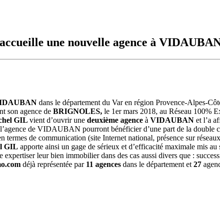
accueille une nouvelle agence à VIDAUBAN
IDAUBAN
dans le département du Var en région Provence-Alpes-Côt
ant son agence de
BRIGNOLES,
le 1er mars 2018, au Réseau 100% Expe
chel GIL
vient d’ouvrir une
deuxième agence
à
VIDAUBAN
et l’a 
de l’agence de VIDAUBAN pourront bénéficier d’une part de la double
r en termes de communication (site Internet national, présence sur réseau
l GIL
apporte ainsi un gage de sérieux et d’efficacité maximale mis au 
re expertiser leur bien immobilier dans des cas aussi divers que : successi
o.com
déjà représentée par
11 agences
dans le département et
27
agenc