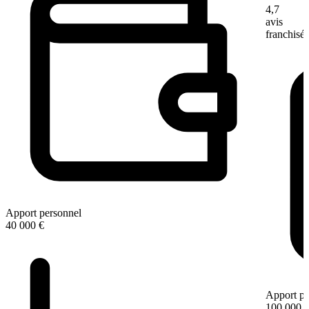
4,7
avis
franchisé
Apport personnel
40 000 €
Apport pe
100 000 