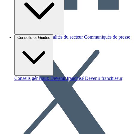
Brèves et actus
Actualités du secteur
Communiqués de presse
Conseils et Guides
Interviews
Conseils généraux
Devenir franchisé
Devenir franchiseur