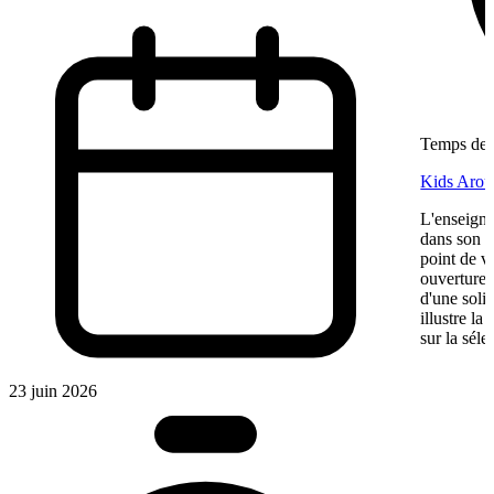
Temps de l
Kids Aroun
L'enseigne
dans son ma
point de v
ouverture,
d'une soli
illustre l
sur la séle
23 juin 2026