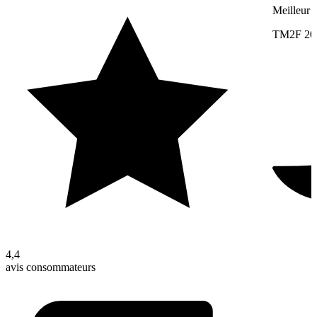
Meilleur 
TM2F 20
4,4
avis consommateurs