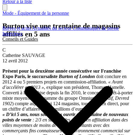
Retour à la liste
Mode - Équipement de la personne
Burton vise une trentaine de magasins
Brèves et actus
Actualités du secteur
Communiqués de presse
affiliés en 5 ans
Interviews
Conseils et Guides
C
Catherine SAUVAGE
12 avril 2012
Présent pour la deuxième année consécutive sur Franchise
Expo Paris, le succursaliste
Burton of London
doit conclure en
2012 4 ou 5 premiers projets en commission-affiliation.
« Avant
d’accélérer en 2013 »
, explique son président, Thomas Hamelle.
Converti à la franchise depuis la fin 2010, le concept de prêt-à-porter
mixte moyen/haut de gamme du groupe Omnium (
Eurodif, Devred
1902
) compte aujourd’hui 124 magasins, tous gérés en direct, pour
un chiffre d’affaires de 124 millions d’euros.
« D’ici 5 ans, nous souhaitons ouvrir une centaine de nouveaux
points de vente
: 2/3 en succursales, l’autre en affiliation dans des
villes moyennes de moins de 100 000 habitants avec des
commerçants fins connaisseurs de l’environnement commercial sur