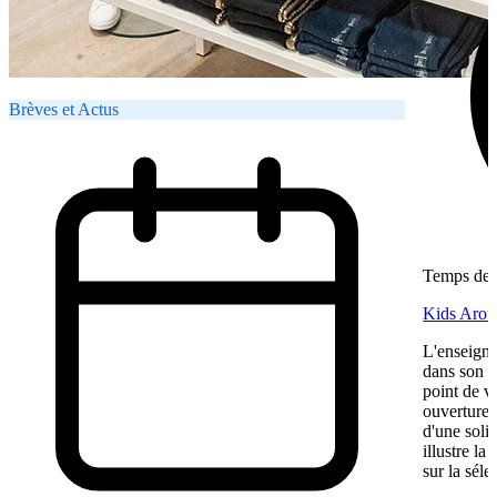
Brèves et Actus
Temps de l
Kids Aroun
L'enseigne
dans son ma
point de v
ouverture,
d'une soli
illustre l
sur la séle