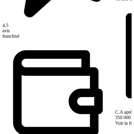
4,5
avis
franchisé
C.A après
350 000 
Voir la fi