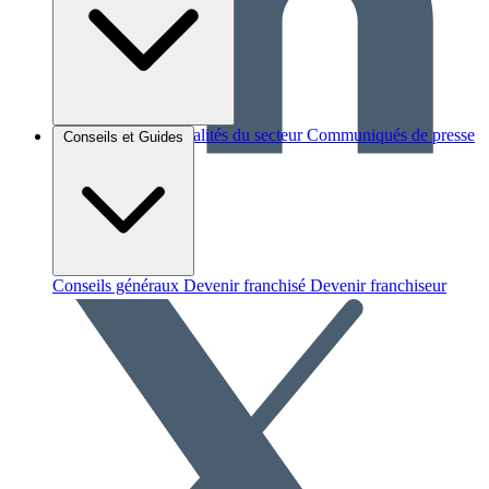
Brèves et actus
Actualités du secteur
Communiqués de presse
Conseils et Guides
Interviews
Conseils généraux
Devenir franchisé
Devenir franchiseur