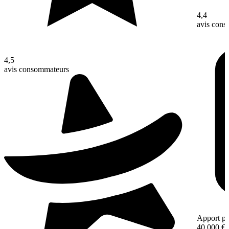
4,4
avis con
4,5
avis consommateurs
Apport pe
40 000 €