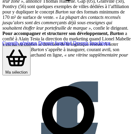
leur zone »
, annonce Thomas Hamelle. Gap (05), Granville (50),
Pontivy (56) sont quelques exemples de villes dédiées à l’affiliation
pour y dupliquer le concept
Burton
sur des formats minimums de
170 m² de surface de vente.
« La plupart des contacts recensés
jusqu’alors sont des commerçants déjà sous enseignes qui
souhaitent étoffer leur portefeuille de marque »
, confie le dirigeant.
Pour accompagner et structurer son développement,
Burton
a
confié à Alain Testa la direction du marketing quand Lionel Mabelle
Conseils généraux
Devenir franchisé
Devenir franchiseur
s’est lui vu confier la direction de la logistique réseau. A noter
également que
Burton
s’apprête à inaugurer, courant avril, son
nouveau site marchand en ligne,
« une vitrine supplémentaire pour
la griffe ».
Partager sur :
Ma sélection