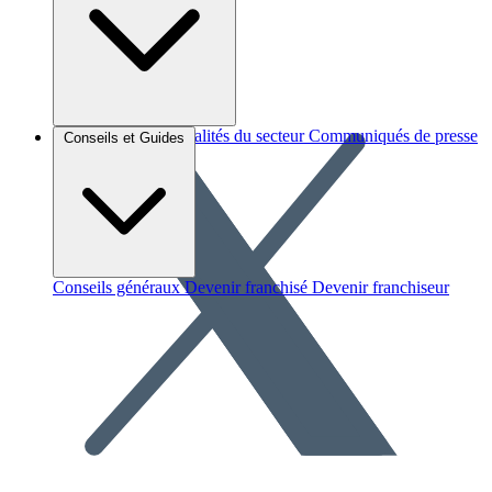
Brèves et actus
Actualités du secteur
Communiqués de presse
Conseils et Guides
Interviews
Conseils généraux
Devenir franchisé
Devenir franchiseur