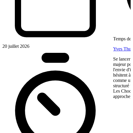
Temps de l
20 juillet 2026
Yves Thur
Se lancer 
majeur pou
l'envie d'
hésitent à 
comme une 
structuré 
Les Chocol
approche, 