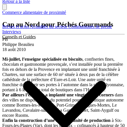
Retour à la liste
Commerce alimentaire de proximité
Cap au Nord pour Péchés Gourmands
Brèves et actus
Actualités du secteur
Communiqués de presse
Interviews
Conseils et Guides
PB
Philippe Beaulieu
18 août 2010
Mi-juillet, l’enseigne spécialisée en biscuits
, confiseries fines,
chocolats et gastronomie provençale, s’est installée pour la première
fois en dehors de la Provence en implantant une unité franchisée à
Chartres, sur une surface de 60 m² située à deux pas de la célèbre
cathédrale de la préfecture d’Eure-et-Loir. Une autre unité en
franchise doit ouvrir ses portes à l’automne dans la région lyonnaise,
portant à 6 le nombre total de boutiques dans l’Hexagone.
Par ailleurs l’enseigne a implanté une vingtaine de corners
dans
des villes ne disposant pas du potentiel pour une boutique autonome
comme Bormes-les-Mimosas, Port-Grimaud, Aigues-Mortes, Le
Lavandou, Cavalaire-sur-Mer, La Garde-Freinet, Saint-Aygulf ou
encore Ruoms.
Enfin la construction d’une nouvelle unité de production
à Six-
Fours-les-Plages (Var), dont les travaux – cofinancés à hauteur de 50