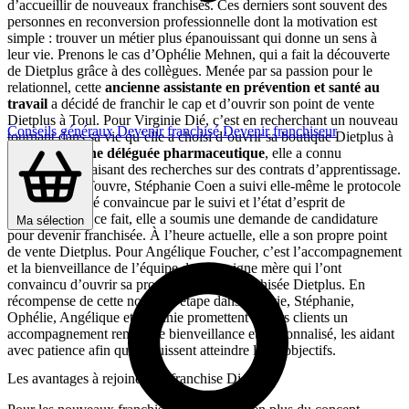
d’accueillir de nouveaux franchisés. Ces derniers sont souvent des
personnes en reconversion professionnelle dont la motivation est
simple : trouver un métier plus épanouissant qui donne un sens à
leur vie. Prenons le cas d’Ophélie Mehnen, qui a fait la découverte
de Dietplus grâce à des collègues. Menée par sa passion pour le
relationnel, cette
ancienne assistante en prévention et santé au
travail
a décidé de franchir le cap et d’ouvrir son point de vente
Dietplus à Toul. Pour Virginie Dié, c’est en recherchant un nouveau
Conseils généraux
Devenir franchisé
Devenir franchiseur
tournant dans sa vie qu’elle a choisi d’ouvrir sa boutique Dietplus à
Jarny.
Ancienne déléguée pharmaceutique
, elle a connu
l’enseigne en faisant des recherches sur des contrats d’apprentissage.
À Ruelle-sur-Touvre, Stéphanie Coen a suivi elle-même le protocole
Dietplus et a été convaincue par le suivi et l’état d’esprit de
l’enseigne. De ce fait, elle a soumis une demande de candidature
Ma sélection
pour devenir franchisée. À l’heure actuelle, elle a son propre point
de vente Dietplus. Pour Angélique Foucher, c’est l’accompagnement
et la bienveillance de l’équipe de l’enseigne mère qui l’ont
convaincu d’ouvrir sa propre enseigne franchisée Dietplus. En
récompense de cette nouvelle étape dans leur vie, Stéphanie,
Ophélie, Angélique et Virginie promettent à leurs clients un
accompagnement rempli de bienveillance et personnalisé, les aidant
avec patience afin qu’ils puissent atteindre leurs objectifs.
Les avantages à rejoindre la franchise Dietplus