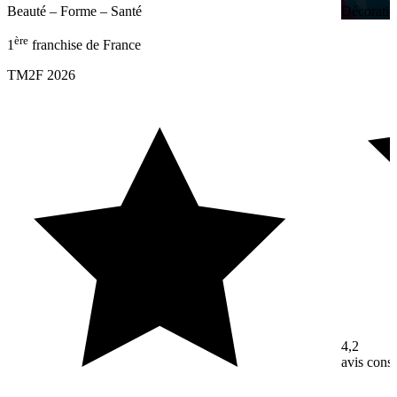
Beauté – Forme – Santé
Décoratio
ère
1
franchise de France
TM2F 2026
4,2
avis con