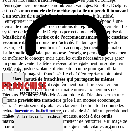
Pour les nouveaux franchisés de Dietplus, en plus du concept,
l’enseigne mère propose de nombreux avantages. En effet, Dietplus
est basé sur
un modèle de franchise qui allie un produit innovant
à un service de qualité
. En choisissant de devenir franchisé,
l’entrepreneur investit dans un nouveau concept qui répond à une
demande croissante pour des solutions de régime et de bien-être. Le
système de franchise de Dietplus permet aux chefs d’entreprise de
bénéficier de l’expertise et de l’accompagnement d’une enseigne
reconnue
dans son domaine d’activité. En tant que membre du
réseau, le franchisé bénéficie d’un accompagnement personnalisé.
La
formation initiale
que propose l’enseigne permet non seulement
de maîtriser le concept, mais aussi les outils nécessaires pour gérer
un point de vente. La tête de réseau offre également un soutien en
matière de business-plan et d’étude de marché pour garantir la
Mon compte
rentabilité du magasin franchisé. Le chef d’entreprise rejoint ainsi
une communauté de franchisées qui partagent les mêmes
Menu
objectifs
et qui échangent régulièrement pour faire évoluer leur
activité – comme l’affirment les quatre nouveaux membres de
Dietplus. En outre, le modèle économique de Dietplus permet une
certaine
prévisibilité
financière
grâce à un modèle économique
clair. L’investissement global est clairement défini, tout comme les
Trouver ma franchise
redevances et les droits d’entrée, ce qui aide à établir un prévisionnel
réaliste. Les franchisés Dietplus ont aussi
accès à des outils
Actualités de la franchise
marketing puissants
qui leur permettent de renforcer leur image de
marque au sein du réseau. Des campagnes publicitaires organisées