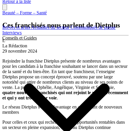
Retour à la liste
Beauté – Forme – Santé
Ces franchisés nous parlent de Dietplus
Brèves et actus
Actualités du secteur
Communiqués de presse
Interviews
Conseils et Guides
L
La Rédaction
29 novembre 2024
Rejoindre la franchise Dietplus présente de nombreux avantages
pour les candidats à la franchise souhaitant se lancer dans un secteur
de la santé et du bien-être. En tant que franchiseur, l’enseigne
Dietplus propose un concept éprouvé, soutenu par une large
notoriété qui attire de nombreux clients au niveau de ses points de
vente. La preuve : Ophélie, Angélique, Virginie et Stéphanie,
quatre nouveaux franchisés qui ont rejoint le réseau récemment
et qui y ont trouvé leur voie
.
Le réseau Dietplus s’étend davantage en accueillant de nouveaux
membres
Pour celles et ceux qui recherchent des opportunités rentables dans
un secteur en pleine expansion, le réseau Dietplus continue