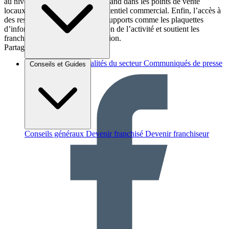
au niveau national attirent le chaland dans les points de vente
locaux, augmentant ainsi leur potentiel commercial. Enfin, l’accès à
des ressources en ligne et à des supports comme les plaquettes
d’information facilite la promotion de l’activité et soutient les
franchisés dans leur communication.
Partager sur :
Brèves et actus
Actualités du secteur
Communiqués de presse
Conseils et Guides
Interviews
Conseils généraux
Devenir franchisé
Devenir franchiseur