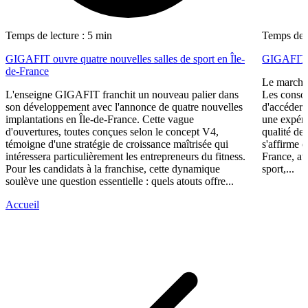
Temps de lecture : 5 min
Temps de l
GIGAFIT ouvre quatre nouvelles salles de sport en Île-
GIGAFIT r
de-France
Le marché 
L'enseigne GIGAFIT franchit un nouveau palier dans
Les consom
son développement avec l'annonce de quatre nouvelles
d'accéder 
implantations en Île-de-France. Cette vague
une expéri
d'ouvertures, toutes conçues selon le concept V4,
qualité de
témoigne d'une stratégie de croissance maîtrisée qui
s'affirme 
intéressera particulièrement les entrepreneurs du fitness.
France, av
Pour les candidats à la franchise, cette dynamique
sport,...
soulève une question essentielle : quels atouts offre...
Accueil