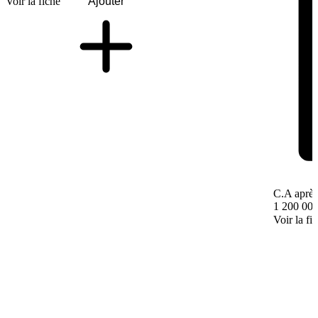
Voir la fiche
Ajouter
C.A après
1 200 000
Voir la fi