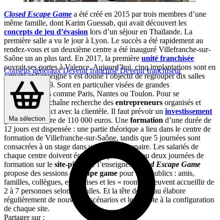
Closed Escape Game
a été créé en 2015 par trois membres d’une
même famille, dont Karim Guessab, qui avait découvert les
concepts de
jeu d’évasion
lors d’un séjour en Thaïlande. La
première salle a vu le jour à Lyon. Le succès a été rapidement au
rendez-vous et un deuxième centre a été inauguré Villefranche-sur-
Saône un an plus tard. En 2017, la première
unité franchisée
ouvrait ses portes à Valence. Aujourd’hui, cinq implantations sont en
Conseils généraux
Devenir franchisé
Devenir franchiseur
activité et l’enseigne s’est donné l’objectif de regrouper dix salles
d’ici la fin 2019. Sont en particulier visées de grandes
agglomérations comme Paris, Nantes ou Toulon. Pour se
développer, la chaîne recherche des
entrepreneurs
organisés et
aimant le contact avec la clientèle. Il faut prévoir un
investissement
Ma sélection
global
de l’ordre de 110 000 euros. Une
formation
d’une durée de
12 jours est dispensée : une partie théorique a lieu dans le centre de
formation de Villefranche-sur-Saône, tandis que 5 journées sont
consacrées à un stage dans un centre partenaire. Les salariés de
chaque centre doivent également passer une ou deux journées de
formation sur le
site-pilote
de l’enseigne.
Closed Escape Game
propose des sessions d’
escape game
pour tous publics : amis,
familles, collègues, entreprises et les « rooms » peuvent accueillir de
2 à 7 personnes selon les salles. Et la tête de réseau élabore
régulièrement de nouveaux scénarios et les adapte à la configuration
de chaque site.
Partager sur :