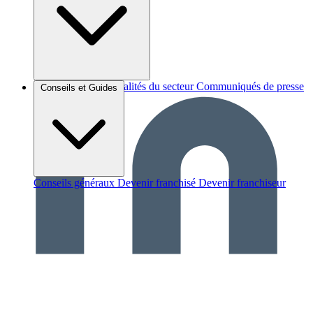
Brèves et actus
Actualités du secteur
Communiqués de presse
Conseils et Guides
Interviews
Conseils généraux
Devenir franchisé
Devenir franchiseur