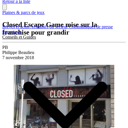
Retour à la liste
Plaines & parcs de jeux
Closed Escape Game mise sur la
Brèves et actus
Actualités du secteur
Communiqués de presse
franchise pour grandir
Interviews
Conseils et Guides
PB
Philippe Beaulieu
7 novembre 2018