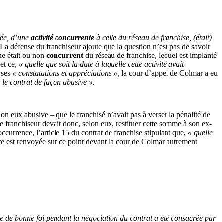
isée, d’une
activité concurrente
à celle du réseau de franchise, (était)
La défense du franchiseur ajoute que la question n’est pas de savoir
ne était ou non
concurrent
du réseau de franchise, lequel est implanté
 et ce,
« quelle que soit la date à laquelle cette activité avait
u ses
« constatations et appréciations »,
la cour d’appel de Colmar a eu
é le contrat de façon abusive ».
lon eux abusive – que le franchisé n’avait pas à verser la pénalité de
 Le franchiseur devait donc, selon eux, restituer cette somme à son ex-
occurrence, l’article 15 du contrat de franchise stipulant que,
« quelle
ffaire est renvoyée sur ce point devant la cour de Colmar autrement
ce de bonne foi pendant la négociation du contrat a été consacrée par