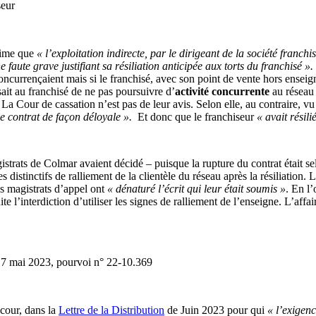
seur
stime que
« l’exploitation indirecte, par le dirigeant de la société franch
 faute grave justifiant sa résiliation anticipée aux torts du franchisé ».
concurrençaient mais si le franchisé, avec son point de vente hors enseig
sait au franchisé de ne pas poursuivre d’
activité concurrente
au réseau
. La Cour de cassation n’est pas de leur avis. Selon elle, au contraire, v
le contrat de façon déloyale ».
Et donc que le franchiseur
« avait résili
istrats de Colmar avaient décidé – puisque la rupture du contrat était se
 distinctifs de ralliement de la clientèle du réseau après la résiliation.
es magistrats d’appel ont
« dénaturé l’écrit qui leur était soumis »
. En l’
suite l’interdiction d’utiliser les signes de ralliement de l’enseigne. L’a
17 mai 2023, pourvoi n° 22-10.369
cour, dans la
Lettre de la Distribution
de Juin 2023 pour qui
« l’exigen