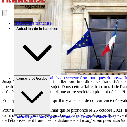
Trouver ma franchise
Actualités de la franchise
Brèves et actus
Actualités du secteur
Communiqués de presse
I
Conseils et Guides
Jusqu’où un franchiseur peut-il aller pour interdire à ses franchisés de
une décision d’appel sur le sujet. Dans cette affaire, le
contrat de fra
qu’il était également le gérant d’une autre société exploitant déjà, à 
En appel, les juges estiment qu’il n’y a pas eu de concurrence déloyale
Pour la cour d’appel de Colmar qui se prononce le 25 octobre 2021, la r
car
« disproportionnée au regard des intérêts à protéger ».
Ils relèvent
Conseils généraux
Devenir franchisé
Devenir franchiseur
de l’établissement franchisé, la distance était
« suffisante pour écarter