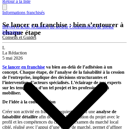
Retour à la liste
Informations franchisés
Se lancer en franchise : bien s’entourer à
Brèves et actus
Actualités du secteur
Communiqués de presse
chaque étape
Interviews
Conseils et Guides
L
La Rédaction
5 mai 2026
Se lancer en franchise
va bien au-delà de l’adhésion à un
concept. Chaque étape, de l’analyse de la faisabilité à la cession
de l’entreprise, implique des décisions structurantes et
l’intervention d’acteurs spécialisés. L’éclairage de nos experts
sur les temps forts d’un tel projet et les professionnels à
mobiliser.
De l’idée à la concrétisation
Créer son activité en franchise requiert d’abord une
analyse de
faisabilité détaillée
afin de valider l’adéquation du projet avec le
profil et les compétences du créateur. L’examen du marché local
ciblé, réalisé avec l’appui d’une étude de marché, permet d’affiner