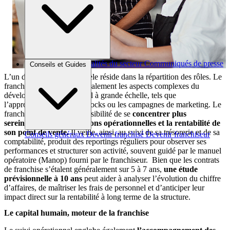
Brèves et actus
Actualités du secteur
Communiqués de presse
Conseils et Guides
Interviews
L’un des atouts de ce modèle réside dans la répartition des rôles. Le
franchiseur orchestre généralement les aspects complexes du
développement commercial à grande échelle, tels que
l’approvisionnement des stocks ou les campagnes de marketing. Le
franchisé a, dès lors, la possibilité de se
concentrer plus
sereinement sur ses missions opérationnelles et la rentabilité de
son point de vente.
Il veille, ainsi, au suivi de sa trésorerie et de sa
Conseils généraux
Devenir franchisé
Devenir franchiseur
comptabilité, produit des reportings réguliers pour observer ses
performances et structurer son activité, souvent guidé par le manuel
opératoire (Manop) fourni par le franchiseur. Bien que les contrats
de franchise s’étalent généralement sur 5 à 7 ans,
une étude
prévisionnelle à 10 ans
peut aider à analyser l’évolution du chiffre
d’affaires, de maîtriser les frais de personnel et d’anticiper leur
impact direct sur la rentabilité à long terme de la structure.
Le capital humain, moteur de la franchise