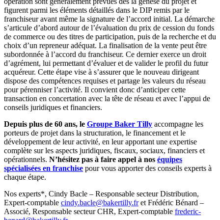
opération sont généralement prévues dès la genèse du projet et
figurent parmi les éléments détaillés dans le DIP remis par le
franchiseur avant même la signature de l’accord initial. La démarche
s’articule d’abord autour de l’évaluation du prix de cession du fonds
de commerce ou des titres de participation, puis de la recherche et du
choix d’un repreneur adéquat. La finalisation de la vente peut être
subordonnée à l’accord du franchiseur. Ce dernier exerce un droit
d’agrément, lui permettant d’évaluer et de valider le profil du futur
acquéreur. Cette étape vise à s’assurer que le nouveau dirigeant
dispose des compétences requises et partage les valeurs du réseau
pour pérenniser l’activité. Il convient donc d’anticiper cette
transaction en concertation avec la tête de réseau et avec l’appui de
conseils juridiques et financiers.
Depuis plus de 60 ans, le
Groupe Baker Tilly
accompagne les
porteurs de projet dans la structuration, le financement et le
développement de leur activité, en leur apportant une expertise
complète sur les aspects juridiques, fiscaux, sociaux, financiers et
opérationnels.
N’hésitez pas à faire appel à nos
équipes
spécialisées en franchise
pour vous apporter des conseils experts à
chaque étape.
Nos experts*, Cindy Bacle – Responsable secteur Distribution,
Expert-comptable
cindy.bacle@bakertilly.fr
et Frédéric Bénard –
Associé, Responsable secteur CHR, Expert-comptable
frederic-