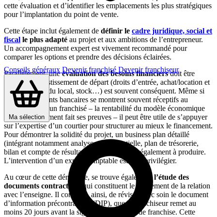
cette évaluation et d’identifier les emplacements les plus stratégiques
pour l’implantation du point de vente.
Cette étape inclut également de
définir le
cadre juridique, social et
fiscal
le plus adapté
au projet et aux ambitions de l’entrepreneur.
Un accompagnement expert est vivement recommandé pour
comparer les options et prendre des décisions éclairées.
Conseils généraux
Devenir franchisé
Devenir franchiseur
Parallèlement, une
évaluation des besoins financiers
doit être
menée. L’investissement de départ (droits d’entrée, achat/location et
aménagement du local, stock…) est souvent conséquent. Même si
les établissements bancaires se montrent souvent réceptifs au
financement d’un franchisé – la rentabilité du modèle économique
ayant généralement fait ses preuves – il peut être utile de s’appuyer
Ma sélection
sur l’expertise d’un courtier pour structurer au mieux le financement.
Pour démontrer la solidité du projet, un business plan détaillé
(intégrant notamment analyse concurrentielle, plan de trésorerie,
bilan et compte de résultat prévisionnels) est également à produire.
L’intervention d’un expert-comptable est ici à privilégier.
Au cœur de cette démarche, se trouve également
l’étude des
documents contractuels
qui constituent le fondement de la relation
avec l’enseigne. Il convient, ainsi, de réviser avec soin le document
d’information précontractuel (DIP), que le franchiseur remet au
moins 20 jours avant la signature du contrat de franchise. Cette