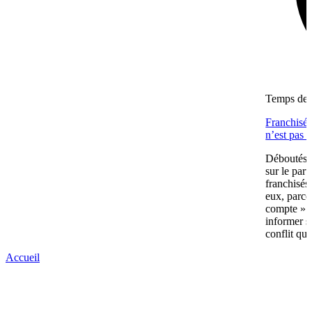
Temps de l
Franchisés
n’est pas 
Déboutés e
sur le part
franchisés
eux, parce
compte » av
informer s
conflit qui
Accueil