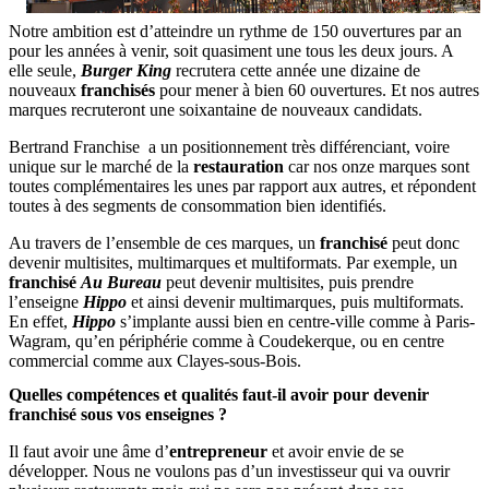
Notre ambition est d’atteindre un rythme de 150 ouvertures par an
pour les années à venir, soit quasiment une tous les deux jours. A
elle seule,
Burger King
recrutera cette année une dizaine de
nouveaux
franchisés
pour mener à bien 60 ouvertures. Et nos autres
marques recruteront une soixantaine de nouveaux candidats.
Bertrand Franchise a un positionnement très différenciant, voire
unique sur le marché de la
restauration
car nos onze marques sont
toutes complémentaires les unes par rapport aux autres, et répondent
toutes à des segments de consommation bien identifiés.
Au travers de l’ensemble de ces marques, un
franchisé
peut donc
devenir multisites, multimarques et multiformats. Par exemple, un
franchisé
Au Bureau
peut devenir multisites, puis prendre
l’enseigne
Hippo
et ainsi devenir multimarques, puis multiformats.
En effet,
Hippo
s’implante aussi bien en centre-ville comme à Paris-
Wagram, qu’en périphérie comme à Coudekerque, ou en centre
commercial comme aux Clayes-sous-Bois.
Quelles compétences et qualités faut-il avoir pour devenir
franchisé sous vos enseignes ?
Il faut avoir une âme d’
entrepreneur
et avoir envie de se
développer. Nous ne voulons pas d’un investisseur qui va ouvrir