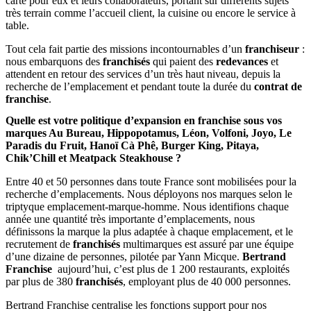
carte pour eux et leurs collaborateurs, portant sur différents sujets
très terrain comme l’accueil client, la cuisine ou encore le service à
table.
Tout cela fait partie des missions incontournables d’un
franchiseur
:
nous embarquons des
franchisés
qui paient des
redevances
et
attendent en retour des services d’un très haut niveau, depuis la
recherche de l’emplacement et pendant toute la durée du
contrat de
franchise
.
Quelle est votre politique d’expansion en franchise sous vos
marques Au Bureau, Hippopotamus, Léon, Volfoni, Joyo, Le
Paradis du Fruit, Hanoï Cà Phê, Burger King, Pitaya,
Chik’Chill et Meatpack Steakhouse ?
Entre 40 et 50 personnes dans toute France sont mobilisées pour la
recherche d’emplacements. Nous déployons nos marques selon le
triptyque emplacement-marque-homme. Nous identifions chaque
année une quantité très importante d’emplacements, nous
définissons la marque la plus adaptée à chaque emplacement, et le
recrutement de
franchisés
multimarques est assuré par une équipe
d’une dizaine de personnes, pilotée par Yann Micque.
Bertrand
Franchise
aujourd’hui, c’est plus de 1 200 restaurants, exploités
par plus de 380
franchisés
, employant plus de 40 000 personnes.
Bertrand Franchise centralise les fonctions support pour nos