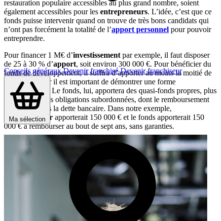
restauration populaire accessibles au plus grand nombre, soient
également accessibles pour les
entrepreneurs
. L’idée, c’est que ce
fonds puisse intervenir quand on trouve de très bons candidats qui
n’ont pas forcément la totalité de l’
apport personnel
pour pouvoir
entreprendre.
Pour financer 1 M€ d’
investissement
par exemple, il faut disposer
de 25 à 30 % d’
apport
, soit environ 300 000 €. Pour bénéficier du
Conseils généraux
Devenir franchisé
Devenir franchiseur
fonds de développement, il suffira d’apporter au moins la moitié de
ce montant, car il est important de démontrer une forme
d’engagement. Le fonds, lui, apportera des quasi-fonds propres, plus
précisément des obligations subordonnées, dont le remboursement
intervient après la dette bancaire. Dans notre exemple,
l’
entrepreneur
apporterait 150 000 € et le fonds apporterait 150
Ma sélection
000 € à rembourser au bout de sept ans, sans garanties.