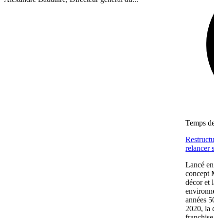
Temps de l
Restructur
relancer 
Lancé en 2
concept Me
décor et la
environnem
années 50/
2020, la c
franchise.