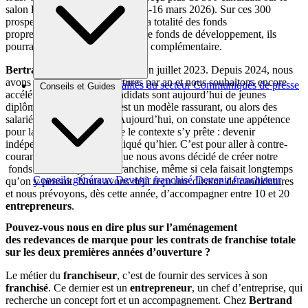
salon
Franchise Expo Paris
(14-16 mars 2026). Sur ces 300
prospects, certains n’auront pas la totalité des fonds
propres nécessaires : grâce à notre fonds de développement, ils
pourraient bénéficier d’un apport complémentaire.
Bertrand Franchise
a été créé en juillet 2023. Depuis 2024, nous
avons procédé à 100 ouvertures par an et nous souhaitons encore
Brèves et actus
Actualités du secteur
Communiqués de presse
Conseils et Guides
accélérer. Beaucoup de candidats sont aujourd’hui de jeunes
Interviews
diplômés car la
franchise
est un modèle rassurant, ou alors des
salariés en
reconversion
. Aujourd’hui, on constate une appétence
pour la franchise, parce que le contexte s’y prête : devenir
indépendant est plus compliqué qu’hier. C’est pour aller à contre-
courant de cette tendance que nous avons décidé de créer notre
fonds de développement franchise, même si cela faisait longtemps
Conseils généraux
Devenir franchisé
Devenir franchiseur
qu’on y pensait. Nous avons déjà reçu une dizaine de candidatures
et nous prévoyons, dès cette année, d’accompagner entre 10 et 20
entrepreneurs
.
Pouvez-vous nous en dire plus sur l’aménagement
des redevances de marque pour les contrats de franchise totale
sur les deux premières années d’ouverture ?
Le métier du
franchiseur
, c’est de fournir des services à son
franchisé
. Ce dernier est un
entrepreneur
, un chef d’entreprise, qui
recherche un concept fort et un accompagnement. Chez
Bertrand