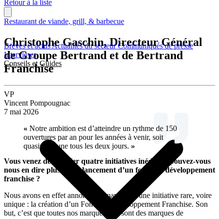
Retour à la liste
Restaurant de viande, grill, & barbecue
Christophe Gaschin, Directeur Général
Brèves et actus
Actualités du secteur
Communiqués de presse
de Groupe Bertrand et de Bertrand
Interviews
Conseils et Guides
Franchise
VP
Vincent Pompougnac
7 mai 2026
«
Notre ambition est d’atteindre un rythme de 150
ouvertures par an pour les années à venir, soit
quasiment une tous les deux jours.
»
Vous venez de dévoiler quatre initiatives inédites : pouvez-vous
nous en dire plus sur le lancement d’un fonds de développement
franchise ?
Nous avons en effet annoncé en mars 2026 une initiative rare, voire
unique : la création d’un Fonds de Développement Franchise. Son
but, c’est que toutes nos marques, qui sont des marques de