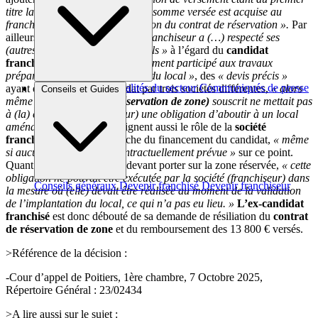
titre la réservation de la zone, la somme versée est acquise au
franchiseur à raison de l’exécution du contrat de réservation ».
Par
ailleurs, selon eux,
« la société franchiseur a (…) respecté ses
(autres) engagements contractuels »
à l’égard du
candidat
franchisé
. Elle a ainsi
« effectivement participé aux travaux
préparatoires à l’aménagement du local »
, des
« devis précis »
Brèves et actus
Actualités du secteur
Communiqués de presse
ayant été transmis au candidat par trois sociétés différentes,
« alors
Conseils et Guides
Interviews
même que le contrat (de
réservation de zone)
souscrit ne mettait pas
à (la) charge (du franchiseur) une obligation d’aboutir à un local
aménagé »
. Les juges soulignent aussi le rôle de la
société
franchiseur
dans la recherche du financement du candidat,
« même
si aucune clause n’était contractuellement prévue »
sur ce point.
Quant à l’étude de marché devant porter sur la zone réservée,
« cette
obligation ne pouvait être exécutée par la société (franchiseur) dans
Conseils généraux
Devenir franchisé
Devenir franchiseur
la mesure où (elle) devait être réalisée au moment de la validation
de l’implantation du local, ce qui n’a pas eu lieu. »
L’ex-candidat
franchisé
est donc débouté de sa demande de résiliation du
contrat
de réservation de zone
et du remboursement des 13 800 € versés.
>Référence de la décision :
-Cour d’appel de Poitiers, 1ère chambre, 7 Octobre 2025,
Répertoire Général : 23/02434
>A lire aussi sur le sujet :