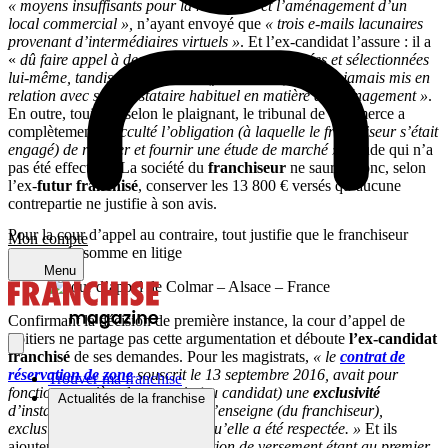
« moyens insuffisants pour la recherche et l’aménagement d’un
local commercial »,
n’ayant envoyé que
« trois e-mails lacunaires
provenant d’intermédiaires virtuels »
. Et l’ex-candidat l’assure : il a
«
dû faire appel à des entreprises qu’il a cherchées et sélectionnées
lui-même, tandis que la société (franchiseur) (ne l’a) jamais mis en
relation avec son prestataire habituel en matière d’aménagement »
.
En outre, toujours selon le plaignant, le tribunal de commerce a
complètement
« occulté l’obligation (à laquelle le franchiseur s’était
engagé) de réaliser et fournir une étude de marché »
. Étude qui n’a
pas été effectuée. La société du
franchiseur
ne saurait donc, selon
l’ex-
futur franchisé
, conserver les 13 800 € versés qu’aucune
contrepartie ne justifie à son avis.
Pour la cour d’appel au contraire, tout justifie que le franchiseur
Mon compte
conserve la somme en litige
Menu
Confirmant la décision de première instance, la cour d’appel de
Poitiers ne partage pas cette argumentation et déboute
l’ex-candidat
franchisé
de ses demandes. Pour les magistrats,
« le
contrat de
réservation de zone
souscrit le 13 septembre 2016, avait pour
Trouver ma franchise
fonction première de garantir (au candidat) une
exclusivité
Actualités de la franchise
d’installation sur (sa) ville sous l’enseigne (du franchiseur),
exclusivité dont il est démontré qu’elle a été respectée. »
Et ils
ajoutent :
« La cause de l’obligation de versement étant au premier