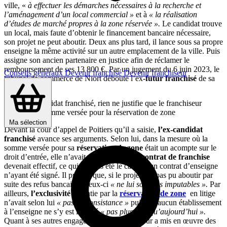
ville, «
à effectuer les démarches nécessaires à la recherche et
l’aménagement d’un local commercial »
et à
« la réalisation
d’études de marché propres à la zone réservée ».
Le candidat trouve
un local, mais faute d’obtenir le financement bancaire nécessaire,
son projet ne peut aboutir. Deux ans plus tard, il lance sous sa propre
enseigne la même activité sur un autre emplacement de la ville. Puis
assigne son ancien partenaire en justice afin de réclamer le
remboursement de ses 13 800 €. Par un jugement du 6 juin 2023, le
Conseils généraux
Devenir franchisé
Devenir franchiseur
tribunal de commerce de Niort déboute l’ex-
futur franchisé
de sa
demande.
Pour l’ex-candidat franchisé, rien ne justifie que le franchiseur
conserve la somme versée pour la réservation de zone
Ma sélection
Devant la cour d’appel de Poitiers qu’il a saisie,
l’ex-candidat
franchisé
avance ses arguments. Selon lui, dans la mesure où la
somme versée pour sa
réservation de zone
était un acompte sur le
droit d’entrée, elle n’avait de sens que si le
contrat de franchise
devenait effectif, ce qui n’a pas été le cas, aucun contrat d’enseigne
n’ayant été signé. Il précise que, si le projet n’a pas pu aboutir par
suite des refus bancaires, ceux-ci
« ne lui sont pas imputables ».
Par
ailleurs,
l’exclusivité
garantie par la
réservation de zone
en litige
n’avait selon lui
« pas de consistance »
puisque aucun établissement
à l’enseigne ne s’y est installé
« pas plus hier qu’aujourd’hui ».
Quant à ses autres engagements, le franchiseur a mis en œuvre des