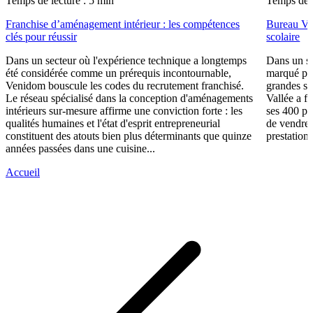
Temps de lecture : 5 min
Temps de l
Franchise d’aménagement intérieur : les compétences
Bureau Val
clés pour réussir
scolaire
Dans un secteur où l'expérience technique a longtemps
Dans un se
été considérée comme un prérequis incontournable,
marqué par
Venidom bouscule les codes du recrutement franchisé.
grandes su
Le réseau spécialisé dans la conception d'aménagements
Vallée a fa
intérieurs sur-mesure affirme une conviction forte : les
ses 400 po
qualités humaines et l'état d'esprit entrepreneurial
de vendre 
constituent des atouts bien plus déterminants que quinze
prestations
années passées dans une cuisine...
Accueil