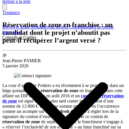
Retour à la liste
Tendance
Réservation de zone en franchise : un
Brèves et actus
Actualités du secteur
Communiqués de presse
candidat dont le projet n’aboutit pas
Interviews
Conseils et Guides
peut-il récupérer l’argent versé ?
JP
Jean-Pierre PAMIER
5 janvier 2026
La cour d’appel de Poitiers a eu récemment à se prononcer dans un
litige portant sur une
réservation de zone
en franchise. Dans cette
affaire un DIP est remis en août 2016 et un
contrat de réservation
de zone
est signé un mois plus tard contre le versement d’une
somme de 13 800 € TTC. Une somme présentée en l’occurrence
comme un acompte sur le futur
droit d’entrée
à régler lors de la
signature du contrat d’enseigne envisagé. Par ce contrat de
réservation de zone
de septembre 2016, le franchiseur s’engage à
« réserver l’exclusivité de son enseigne »
au futur franchisé sur sa