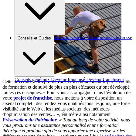
Brèves et actus
Actualités du secteur
Communiqués de presse
Conseils et Guides
Interviews
Conseils généraux
Devenir franchisé
Devenir franchiseur
Cette ouverture à des profils variés est rendue possible par les outils
de formation et de suivi de plus en plus efficaces qu’ont développé
toutes ces enseignes. « Pour vous accompagner dans l’évolution de
votre
projet de franchise
, nous mettons à votre disposition un
arsenal complet : des rendez-vous qualifiés tous les jours, une forte
visibilité sur le Web et les médias sociaux, des méthodes
d’optimisation des ventes… », énumère ainsi notamment
Préservation du Patrimoine
.
« Tout au long de votre activité, nous
vous procurons une assistance personnalisé et une formation
théorique et pratique afin de vous apporter une expertise sur les