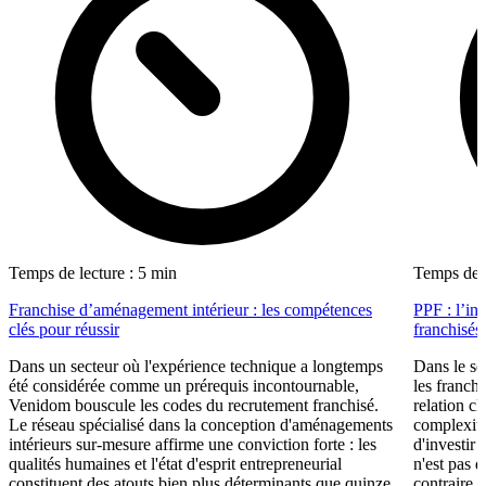
Temps de lecture : 5 min
Temps de l
Franchise d’aménagement intérieur : les compétences
PPF : l’in
clés pour réussir
franchisés
Dans un secteur où l'expérience technique a longtemps
Dans le se
été considérée comme un prérequis incontournable,
les franch
Venidom bouscule les codes du recrutement franchisé.
relation cl
Le réseau spécialisé dans la conception d'aménagements
complexité
intérieurs sur-mesure affirme une conviction forte : les
d'investir 
qualités humaines et l'état d'esprit entrepreneurial
n'est pas 
constituent des atouts bien plus déterminants que quinze
contraire d