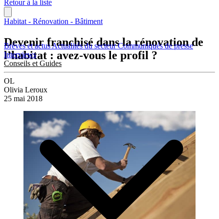
Retour à la liste
Habitat - Rénovation - Bâtiment
Devenir franchisé dans la rénovation de
Brèves et actus
Actualités du secteur
Communiqués de presse
l’habitat : avez-vous le profil ?
Interviews
Conseils et Guides
OL
Olivia Leroux
25 mai 2018