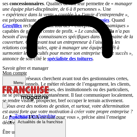
ses
concessionnaires
. Qualités devant leur permettre de «
manager
une équipe pluri-discplinaire, de 6 à 8 personnes ».
Une
«
expérience dans la vente »
couplée à «
l’envie d’entreprendre »,
est prépondérante chez
Isofrance Fenêtres & Energies
. Quand
Grosfillex
recherche avant tout des «
entrepreneurs dynamiques »
capables de gérer un centre de profit. «
Le candidat
Attila
n’a pas
besoin d’avoir des connaissances spécifiques dans le domaine de la
couverture. C’est avant tout un entrepreneur à l’aise dans les
relations commerciales, apte à manager une équipe et prêt à
surmonter les difficultés pour mener son entreprise vers le succès »,
annonce de son côté le
spécialiste des toitures
.
Savoir gérer et manager
Mon compte
Les têtes de réseaux cherchent avant tout des gestionnaires certes,
Menu
mais opérationnels. Le métier réclame de l’engagement, les clients,
qu’ils soient des entreprises, des institutionnels ou des particuliers,
ne se présentent pas spontanément. Il faut communiquer localement,
se rendre visible, prospecter, bref occuper le terrain activement.
«
Vous avez des notions de gestion, et surtout, votre détermination
est aussi forte que votre motivation à créer votre propre entreprise ?
Trouver ma franchise
La
franchise
FCA
est faite pour vous »,
précise ainsi l’enseigne
Actualités de la franchise
dédiée à l’isolation thermique.
Être un entrepreneur motivé