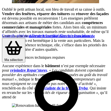
Oublié le petit artisan local, son bleu de travail et sa caisse à outils.
Vendre des fenêtres, réparer des toitures
ou
rénover des façades
est devenu possible en reconversion ! Les enseignes préfèrent
désormais aux artisans de métier des candidats aux
compétences
commerciales et managériales
fortes. Alors bien sûr, un minimum
d’affinités avec les travaux manuels reste souhaitable, de même qu’il
Conseils généraux
Devenir franchisé
Devenir franchiseur
serait absurde de
devenir franchisé dans la rénovation de
l’habitat
si l’on est hermétique à la vente aux particuliers. Mais la
notion de compétence technique, elle, s’efface dans les priorités des
enseignes, derrière d’autres qualités.
Peu de compétences techniques requises
Ma sélection
Aucune expérience dans le
bâtiment
n’est par exemple nécessaire
pour
rejoindre
Repar’stores
. «
Les candidats doivent cependant
posséder des aptitudes commerciales conjuguées au goût du travail
manuel »,
indique le
franchiseur
. « 80% des entrepreneurs qui
nous rejoignent ne connaissent pas notre secteur d’activité »,
renchérit-on du côté du
spécialiste de la fenêtre
Tryba
. Qui insiste
en revanche sur les «
capacités de rigueur et d’organisation »,
qu’il
attend de