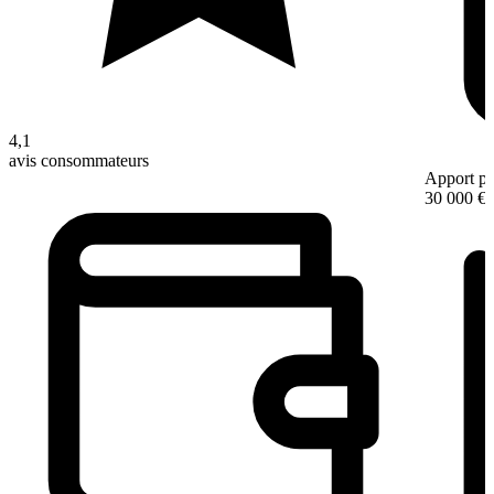
4,1
avis consommateurs
Apport pe
30 000 €