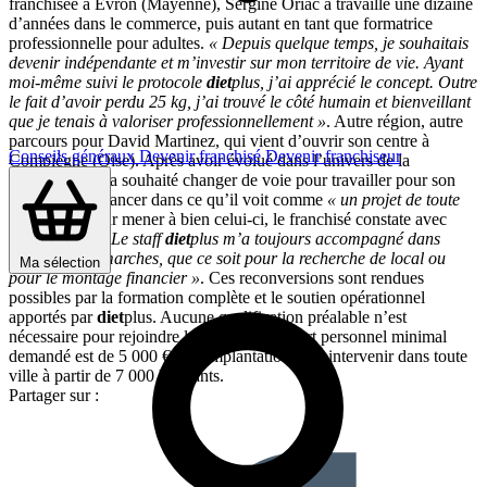
franchisée à Evron (Mayenne), Sergine Oriac a travaillé une dizaine
d’années dans le commerce, puis autant en tant que formatrice
professionnelle pour adultes.
« Depuis quelque temps, je souhaitais
devenir indépendante et m’investir sur mon territoire de vie. Ayant
moi-même suivi le protocole
diet
plus, j’ai apprécié le concept. Outre
le fait d’avoir perdu 25 kg, j’ai trouvé le côté humain et bienveillant
que je tenais à valoriser professionnellement »
. Autre région, autre
parcours pour David Martinez, qui vient d’ouvrir son centre à
Conseils généraux
Devenir franchisé
Devenir franchiseur
Compiègne (Oise). Après avoir évolué dans l’univers de la
restauration, il a souhaité changer de voie pour travailler pour son
compte. Et se lancer dans ce qu’il voit comme
« un projet de toute
une vie ! »
Pour mener à bien celui-ci, le franchisé constate avec
satisfaction :
« Le staff
diet
plus m’a toujours accompagné dans
toutes mes démarches, que ce soit pour la recherche de local ou
Ma sélection
pour le montage financier »
. Ces reconversions sont rendues
possibles par la formation complète et le soutien opérationnel
apportés par
diet
plus. Aucune qualification préalable n’est
nécessaire pour rejoindre le réseau ! L’apport personnel minimal
demandé est de 5 000 €, et l’implantation peut intervenir dans toute
ville à partir de 7 000 habitants.
Partager sur :