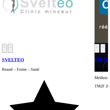
SVELTEO
DIETP
Beauté – Forme – Santé
Beauté – 
Meilleur 
TM2F 20