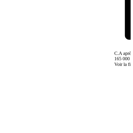
C.A après
165 000 
Voir la fi