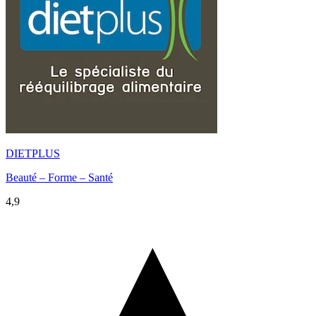
DIETPLUS
Beauté – Forme – Santé
4,9