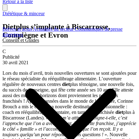
Retour à la liste
Diététique & minceur
Dietplus s’implante à Biscarrosse,
Brèves et actus
Actualités du secteur
Communiqués de presse
Compiègne et Evron
Interviews
Conseils et Guides
C
Publicité
30 avril 2021
Lors du mois d’avril, trois nouvelles ouvertures se sont ajoutées pour
le réseau spécialiste du rééquilibrage alimentaire. L’ouverture
régulière de nouveaux centres
diet
plus témoigne, une nouvelle fois,
du succès de l’enseigne, qui fête cette année ses 10 ans. Elle atteste
aussi des multiples horizons dont proviennent les nouveaux
franchisés ! Après 35 années dans le monde de la coiffure, Corinne
Brouch a mis le cap sur sa nouvelle destination professionnelle :
coach en rééquilibrage alimentaire, en tant que franchisée
diet
plus à
Biscarrosse (Landes).
«Ce qui m’a attirée, témoigne-t-elle, c’est
l’approche que l’on a avec le client. Dans cette franchise, j’apprécie
le côté « famille » et l’accompagnement que l’on reçoit. Il y a
toujours quelqu’un pour répondre à nos questions !
». Nouvelle