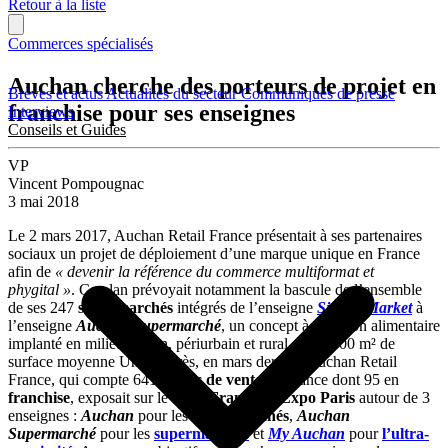
Retour à la liste
Commerces spécialisés
Auchan cherche des porteurs de projet en
Brèves et actus
Actualités du secteur
Communiqués de presse
franchise pour ses enseignes
Interviews
Conseils et Guides
VP
Vincent Pompougnac
3 mai 2018
Le 2 mars 2017, Auchan Retail France présentait à ses partenaires
sociaux un projet de déploiement d’une marque unique en France
afin de
« devenir la référence du commerce multiformat et
phygital »
. Ce plan prévoyait notamment la bascule de l’ensemble
de ses 247
supermarchés
intégrés de l’enseigne
Simply Market
à
l’enseigne
Auchan Supermarché
, un concept à vocation alimentaire
implanté en milieu urbain, périurbain et rural, sur 1 500 m² de
surface moyenne Un an après, en mars dernier, Auchan Retail
France, qui compte 641
points de vente
en France dont 95 en
franchise
, exposait sur le salon
Franchise Expo
Paris
autour de 3
enseignes :
Auchan
pour les
hypermarchés
,
Auchan
Supermarché
pour les
supermarchés
et
My Auchan
pour
l’ultra-