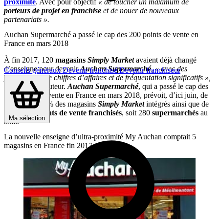
proximité
. Avec pour objectif
« de toucher un maximum de
porteurs de projet en franchise
et de nouer de nouveaux
partenariats ».
Auchan Supermarché a passé le cap des 200 points de vente en
France en mars 2018
À fin 2017, 120
magasins
Simply Market
avaient déjà changé
d’enseigne pour devenir
Auchan Supermarché
,
« avec des
Conseils généraux
Devenir franchisé
Devenir franchiseur
progressions de chiffres d’affaires et de fréquentation significatifs »,
selon le distributeur.
Auchan Supermarché
, qui a passé le cap des
200 points de vente en France en mars 2018, prévoit, d’ici juin, de
convertir 100 % des magasins
Simply Market
intégrés ainsi que de
nombreux
points de vente
franchisés
, soit 280
supermarchés
au
Ma sélection
total.
La nouvelle enseigne d’ultra-proximité My Auchan comptait 5
magasins en France fin 2017