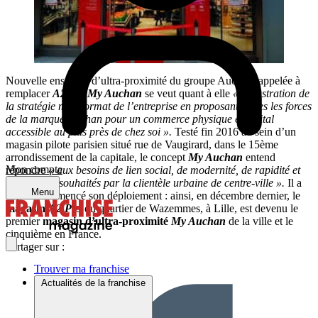
Nouvelle enseigne d’ultra-proximité du groupe Auchan, appelée à
remplacer
A2pas, My Auchan
se veut quant à elle
« l’illustration de
la stratégie multiformat de l’entreprise en proposant toutes les forces
de la marque Auchan pour un commerce physique et digital
accessible au plus près de chez soi ».
Testé fin 2016 au sein d’un
magasin pilote parisien situé rue de Vaugirard, dans le 15ème
arrondissement de la capitale, le concept
My Auchan
entend
Mon compte
répondre
« aux besoins de lien social, de modernité, de rapidité et
de praticité souhaités par la clientèle urbaine de centre-ville ».
Il a
Menu
depuis commencé son déploiement : ainsi, en décembre dernier, le
magasin
A2 Pas
du quartier de Wazemmes, à Lille, est devenu le
premier
magasin d’ultra-proximité
My Auchan
de la ville et le
cinquième en France.
Partager sur :
Trouver ma franchise
Actualités de la franchise