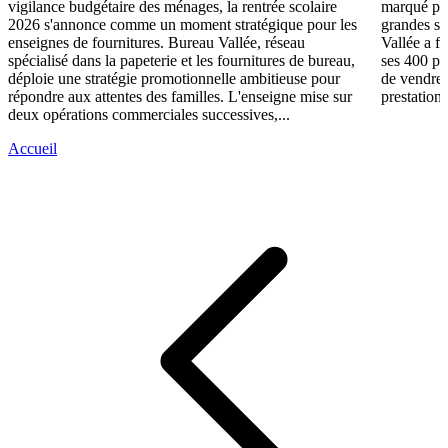
vigilance budgétaire des ménages, la rentrée scolaire
marqué par
2026 s'annonce comme un moment stratégique pour les
grandes su
enseignes de fournitures. Bureau Vallée, réseau
Vallée a fa
spécialisé dans la papeterie et les fournitures de bureau,
ses 400 po
déploie une stratégie promotionnelle ambitieuse pour
de vendre 
répondre aux attentes des familles. L'enseigne mise sur
prestations
deux opérations commerciales successives,...
Accueil