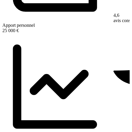
4,6
avis con
Apport personnel
25 000 €