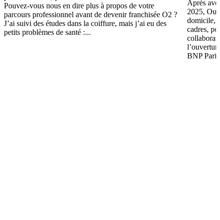
Après avoir
Pouvez-vous nous en dire plus à propos de votre
2025, Oui 
parcours professionnel avant de devenir franchisée O2 ?
domicile, 
J’ai suivi des études dans la coiffure, mais j’ai eu des
cadres, po
petits problèmes de santé :...
collaborat
l’ouvertur
BNP Pariba