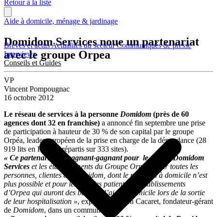
Retour à la liste
Aide à domicile, ménage & jardinage
Domidom Services noue un partenariat
Brèves et actus
Actualités du secteur
Communiqués de presse
avec le groupe Orpea
Interviews
Conseils et Guides
VP
Vincent Pompougnac
16 octobre 2012
Le réseau de services à la personne
Domidom
(près de 60
agences dont 32 en franchise)
a annoncé fin septembre une prise
de participation à hauteur de 30 % de son capital par le groupe
Orpéa, leader européen de la prise en charge de la dépendance (28
919 lits en France, répartis sur 333 sites).
« Ce partenariat est gagnant-gagnant pour le réseau Domidom
Services
et les établissements du Groupe Orpea, pour toutes les
personnes, clientes de Domidom, dont le maintien à domicile n’est
plus possible et pour les tous les patients des établissements
d’Orpea qui auront des besoins d’aide à domicile lors de la sortie
de leur hospitalisation »
, explique Damien Cacaret, fondateur-gérant
de
Domidom
, dans un communiqué.