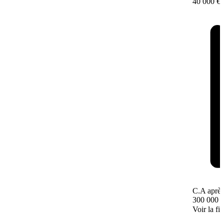
40 000 €
C.A après
300 000 
Voir la fi