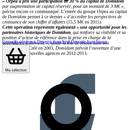
« Orpea a pris une participation de 30 % au capital de Domidom
par augmentation de capital réservée, pour un montant de 3 M€ »,
précise encore ce communiqué. L’entrée du groupe Orpea au capital
de
Domidom
permet à ce dernier
« d’accroître les perspectives de
croissance de son chiffre d’affaires
(15,5 M€ en 2011).
Cette opération représente également
« une opportunité pour les
partenaires historiques de Domidom
, qui renforce sa visibilité et sa
position d’acteur de référence dans la prise en charge de la
Conseils généraux
Devenir franchisé
Devenir franchiseur
dépendance à domicile »,
ajoute la tête de réseau dans son
communiqué. Créé en 2003,
Domidom
prévoit l’ouverture d’une
quinzaine de nouvelles agences en 2012-2013.
Partager sur :
Ma sélection